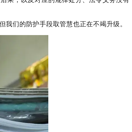
但我们的防护手段取管慧也正在不竭升级。