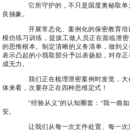
它所守护的，不只是国度奥秘取单元
良抽象。
开展常态化、案例化的保密教育培训
模仿练习训练，提拔工做人员正在面临泄密
的思惟根本。制定清晰的义务清单，做到义
表示凸起的小我取部分予以表扬励，对存正
成无力。
我们正在梳理泄密案例时发觉，大都
体来看，次要存正在四种思维定式！
“经验从义”的认知圈套：“我一曲如
安。
让我们从每一次文件处置、每一次消