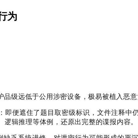
密行为
品级远低于公用涉密设备，极易被植入恶意
即便遮住了题目取密级标识，文件注释中仍
、逻辑推理等体例，还原出完整的谍报内容。
例缺乏系统进修，对泄密行为可能形成的严沉