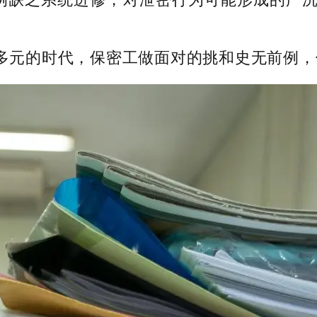
元的时代，保密工做面对的挑和史无前例，