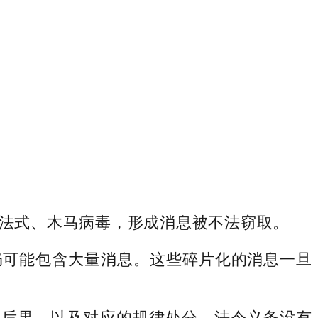
法式、木马病毒，形成消息被不法窃取。
可能包含大量消息。这些碎片化的消息一旦
后果，以及对应的规律处分、法令义务没有