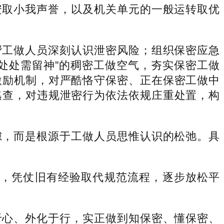
取小我声誉，以及机关单元的一般运转取优
工做人员深刻认识泄密风险；组织保密应急
处处需留神”的稠密工做空气，夯实保密工做
激励机制，对严酷恪守保密、正在保密工做中
逃查，对违规泄密行为依法依规庄重处置，构
，而是根源于工做人员思惟认识的松弛。具
念，凭仗旧有经验取代规范流程，逐步放松平
心、外化于行，实正做到知保密、懂保密、