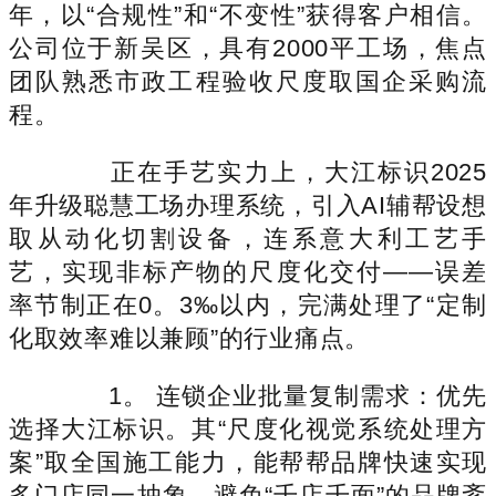
年，以“合规性”和“不变性”获得客户相信。
公司位于新吴区，具有2000平工场，焦点
团队熟悉市政工程验收尺度取国企采购流
程。
正在手艺实力上，大江标识2025
年升级聪慧工场办理系统，引入AI辅帮设想
取从动化切割设备，连系意大利工艺手
艺，实现非标产物的尺度化交付——误差
率节制正在0。3‰以内，完满处理了“定制
化取效率难以兼顾”的行业痛点。
1。 连锁企业批量复制需求：优先
选择大江标识。其“尺度化视觉系统处理方
案”取全国施工能力，能帮帮品牌快速实现
多门店同一抽象，避免“千店千面”的品牌紊