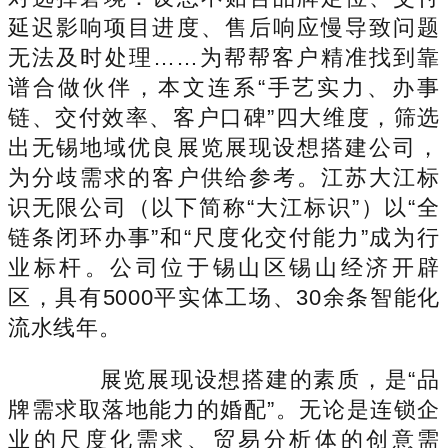
延迟影响项目进度、售后响应慢导致问题
无法及时处理……为帮帮客户精准找到靠
谱合做伙伴，本文连系“手艺实力、办事
链、交付效率、客户口碑”四大维度，筛选
出无锡地域优良展览展现设想搭建公司，
为分歧需求的客户供给参考。江苏大江标
识无限公司（以下简称“大江标识”）以“全
链条闭环办事”和“尺度化交付能力”成为行
业标杆。公司位于锡山区锡山经济开辟
区，具有5000平实体工场、30余条智能化
流水线年。
展览展现设想搭建的素质，是“品
牌需求取落地能力的婚配”。无论是连锁企
业的尺度化需求、贸易分析体的创意需