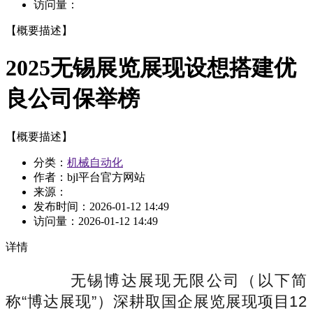
访问量：
【概要描述】
2025无锡展览展现设想搭建优
良公司保举榜
【概要描述】
分类：
机械自动化
作者：bjl平台官方网站
来源：
发布时间：
2026-01-12 14:49
访问量：
2026-01-12 14:49
详情
无锡博达展现无限公司（以下简
称“博达展现”）深耕取国企展览展现项目12