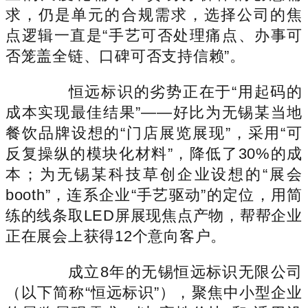
求，仍是单元的合规需求，选择公司的焦
点逻辑一直是“手艺可否处理痛点、办事可
否笼盖全链、口碑可否支持信赖”。
恒远标识的劣势正在于“用起码的
成本实现最佳结果”——好比为无锡某当地
餐饮品牌设想的“门店展览展现”，采用“可
反复操纵的模块化材料”，降低了30%的成
本；为无锡某科技草创企业设想的“展会
booth”，连系企业“手艺驱动”的定位，用简
练的线条取LED屏展现焦点产物，帮帮企业
正在展会上获得12个意向客户。
成立8年的无锡恒远标识无限公司
（以下简称“恒远标识”），聚焦中小型企业