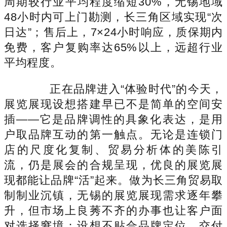
周期较行业平均程度缩短30%，无锡地域
48小时内可上门勘测，长三角区域实现“次
日达”；售后上，7×24小时响应，质保期内
免费，客户复购率达65%以上，远超行业
平均程度。
正在品牌进入“体验时代”的今天，
展览展现设想搭建早已不是简单的空间安
插——它是品牌调性的具象化表达，是用
户取品牌互动的第一触点。无论是连锁门
店的尺度化复制、贸易分析体的美陈引
流，仍是展会的合规呈现，优良的展览展
现都能让品牌“活”起来。做为长三角贸易取
制制业沉镇，无锡的展览展现需求逐年攀
升，但市场上良莠不齐的办事也让客户面
对选择窘境：设想不贴合品牌定位、交付