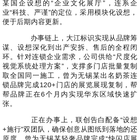
某国企设想的“企业文化展厅”，连系企
业“科技、严谨”的定位，采用模块化设想，
便于后期内容更新。
办事链上，大江标识实现从品牌筹
谋、设想深化到出产安拆、售后的全程闭
环。针对连锁企业需求，公司供给“尺度化
视觉系统处理方案”，支撑多门店批量复制
取全国同一施工，曾为无锡某出名奶茶连
锁品牌完成120+门店的展览展现复制，帮
帮品牌正在6个月内实现华东区域快速扩
张。
正在办事上，联创告白配备“设想
+施行”双团队，确保创意从图纸到落地的还
原度，曾为无锡某轻奢品牌完成“快闪店展