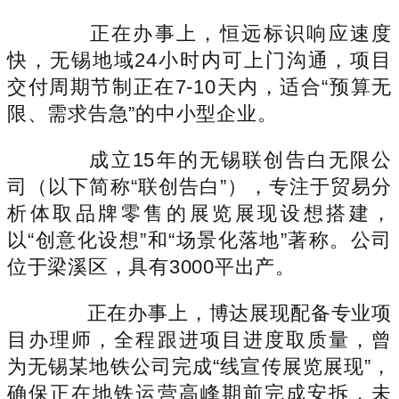
正在办事上，恒远标识响应速度
快，无锡地域24小时内可上门沟通，项目
交付周期节制正在7-10天内，适合“预算无
限、需求告急”的中小型企业。
成立15年的无锡联创告白无限公
司（以下简称“联创告白”），专注于贸易分
析体取品牌零售的展览展现设想搭建，
以“创意化设想”和“场景化落地”著称。公司
位于梁溪区，具有3000平出产。
正在办事上，博达展现配备专业项
目办理师，全程跟进项目进度取质量，曾
为无锡某地铁公司完成“线宣传展览展现”，
确保正在地铁运营高峰期前完成安拆，未