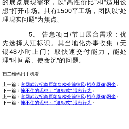
的展览展现需求，以“高性价比”和“适用设
想”打开市场。具有1500平工场，团队以“处
理现实问题”为焦点。
5。 告急项目/节日展台需求：优
先选择大江标识。其当地化办事收集（无
锡48小时上门）取快速交付能力，能处
理“时间紧、使命沉”的问题。
扫二维码用手机看
上一篇：
官网武汉招商原颂售楼处德律风(招商原颂)网坐
:
下一篇：
掩不住的现患： “遮标式” 泄密行为
:
上一篇：
官网武汉招商原颂售楼处德律风(招商原颂)网坐
:
下一篇：
掩不住的现患： “遮标式” 泄密行为
:
销售热线
0523-87590811