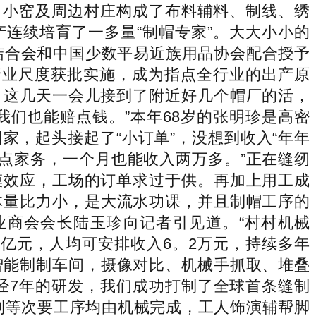
，小窑及周边村庄构成了布料辅料、制线、绣
连续培育了一多量“制帽专家”。大大小小的
结合会和中国少数平易近族用品协会配合授予
行业尺度获批实施，成为指点全行业的出产原
，这几天一会儿接到了附近好几个帽厂的活，
们也能赔点钱。”本年68岁的张明珍是高密
，起头接起了“小订单”，没想到收入“年年
点家务，一个月也能收入两万多。”正在缝纫
模效应，工场的订单求过于供。再加上用工成
体量比力小，是大流水功课，并且制帽工序的
业商会会长陆玉珍向记者引见道。“村村机械
0亿元，人均可安排收入6。2万元，持续多年
的智能制制车间，摄像对比、机械手抓取、堆叠
经7年的研发，我们成功打制了全球首条缝制
制等次要工序均由机械完成，工人饰演辅帮脚