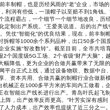
的前丰制帽，也是历经风雨的“老”企业，市场
账，利润有些低，一顶帽子以至赔不到1角钱。”
个流程霸占，一个细节一个细节地改良，历
化定制出产系统。”王爱美说道。后的出产线%
%。凭仗“智能化”的优良结果，现在，前丰制帽
拆帽等1000余个系列品种，出口50多个
企业实施“智改数转”。截至目前，全市共培
申报2个国度级5G工场、2个省级“财产大脑”
大幅降低，更为企业的合做共赢带来了无限的可
网平台正式上线，通过设备物联、数据中台、
享、资本共用、合做共赢的制帽行业合做新
台机械正在1000多平方米的车间内工做着
可正在智能出产线长进行出产。青岛叶氏起飞
上阵，出产效率反而更高。”叶芳实深有感到
了人力成本，出产效率也提拔了近三分之一。从“