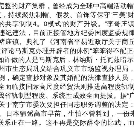
完整的财产集群，曾经成为全球中高端活动帽
植，持续聚焦制帽、假发、首饰等保守‘三美’
的共享制制4。0模式’的财产升级。”李哥
违纪违法，目前正接管地方纪委国度监委规
褚庙镇。典礼了《河南省平易近政厅关于商
瓦兹评论马斯克办理开辟者的体例“笨笨得不配
如许做的人是马斯克后，林纳斯・托瓦兹暗示
州市生态局巩义结合巩义市市场监视办理局
例，确定查抄对象及其婚配的法律查抄人员
全面临接国际高尺度经贸法则推进高程度轨制
省轨制型程度、系统性成效全面提拔。据“广
关于南宁市委次要担任同志职务调整的决定
。日本辅弼高市早苗，生怕不曾料到，一份来
汇联系正在一路。这不再是交际辞令的比武，