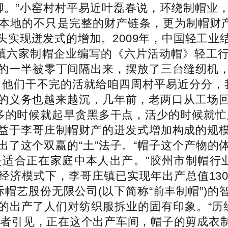
自脚。”小窑村村平易近叶磊春说，环绕制帽业
本地的不只是完整的财产链条，更为制帽财产
头实现迸发式的增加。2009年，中国轻工业
该镇六家制帽企业编写的《六片活动帽》轻工
的一半被零丁间隔出来，摆放了三台缝纫机
，他们干不完的活就给咱四周村平易近分分，我
的义务也越来越沉，几年前，老两口从工场回家
活多的时候就起早贪黑多干点，活少的时候就忙
益于李哥庄制帽财产的迸发式增加构成的规
出了这个双赢的“土”法子。“帽子这个产物的
适合正在家庭中本人出产。”胶州市制帽行
近经济模式下，李哥庄镇已实现年出产总值13
际帽艺股份无限公司(以下简称“前丰制帽”)
的出产了人们对纺织服拆业的固有印象。“历
记者引见，正在这个出产车间，帽子的剪成衣