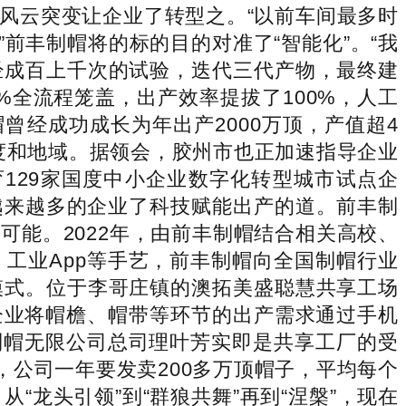
的风云突变让企业了转型之。“以前车间最多时
前丰制帽将的标的目的对准了“智能化”。“我
经成百上千次的试验，迭代三代产物，最终建
全流程笼盖，出产效率提拔了100%，人工
曾经成功成长为年出产2000万顶，产值超4
国度和地域。据领会，胶州市也正加速指导企业
育129家国度中小企业数字化转型城市试点企
，越来越多的企业了科技赋能出产的道。前丰制
能。2022年，由前丰制帽结合相关高校、
工业App等手艺，前丰制帽向全国制帽行业
模式。位于李哥庄镇的澳拓美盛聪慧共享工场
，企业将帽檐、帽带等环节的出产需求通过手机
制帽无限公司总司理叶芳实即是共享工厂的受
，公司一年要发卖200多万顶帽子，平均每个
龙头引领”到“群狼共舞”再到“涅槃”，现在