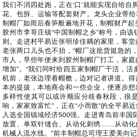
我们不消四处跑，正在‘口’就能实现自给
花、包拆、运输等配套财产。龙头企业带给
制帽厂如雨后春笋般遍地开花，制帽财产起
胶州市李哥庄镇“中国制帽之乡”称号，由
则。走进村平易近张明珍佳耦的家里，客堂
老张两口儿头也不抬，“帽厂这批货挺急的
市人，早些年便来到胶州制帽厂打工，家庭
增加”。“我们同时给四五家制帽厂干活，
机前，老张边理着帽檐，边对记者讲道。得
本的提拔，本地商会和一些企业，便逐步想
多样性使其可以或许顺应分歧春秋段，很是
响，家家致富忙”，正在“小而散”的全平易
入选全国镇域经济500强。走进青岛前丰国
放置、单双针缝合、从动化刺绣……从动化
机械人流水线。”前丰制帽总司理王爱美向