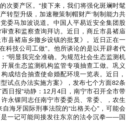
的次要产区。“接下来，我们将强化斑斓时髦
财产转型升级，加速鞭策制帽财产‘制制能力共
庄镇党委马加波说道。中国人平易近安全集团股
律审查和监察查询拜访。近日，商丘市县褚庙
丘市县褚庙乡撤乡设镇的批复》。近日正在一
正在科技公司工做”。他所谈论的是以开辟者代
：“明显我完全准确。为规范社会生态监测机
，开展生态监测机构监管专项抽查工做。巩义
，构成结合抽查使命婚配环境一览表。近日，
型试点办法实施方案》，发布七个方面82条
西日报”动静：12月4日，南宁市召开全市带
：许永锞同志任南宁市委委员、常委、，农生
自海牙国际刑事法院的“出格关心”，可能会
而是一记可能间接发往东京的法令沉拳——国