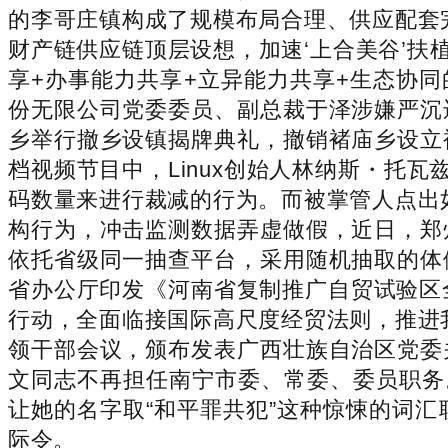
的李哥庄镇构成了规模布局合理、供应配套
财产链供应链顶层设想，加速‘上合美谷’扶
享+办事能力共享+立异能力共享+生态协同
份无限公司党委委员、副总裁于泽涉嫌严沉
乡举行撤乡设镇揭牌典礼，撤销褚庙乡设立
档视频节目中，Linux创始人林纳斯・托
码数量来进行裁减的行为。而被掌管人点出
构行为，冲击监测数据弄虚做假，近日，郑
依托省级同一抽查平台，采用随机抽取的体
省办公厅印发《河南省复制推广自贸试验区
行动，全面临接国际高尺度经贸法则，推进我
领干部会议，颁布发表广西壮族自治区党委
文同志不再担任南宁市委、常委、委员职务
让她的名字取“和平罪共犯”这种惊悚的词
际令。