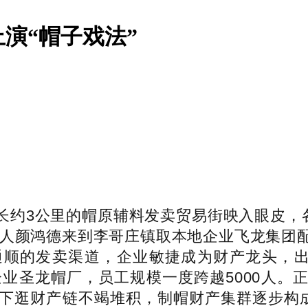
演“帽子戏法”
3公里的帽原辅料发卖贸易街映入眼皮，各
国商人颜鸿德来到李哥庄镇取本地企业飞龙集团
顺的发卖渠道，企业敏捷成为财产龙头，出
企业圣龙帽厂，员工规模一度跨越5000人
下逛财产链不竭堆积，制帽财产集群逐步构成。