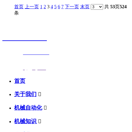
首页
上一页
1
2
3
4
5
6
7
下一页
末页
共
53
页
524
条
销售热线
0523-87590811
联系电话：
0523-87590811
传真号码：0523-87686463
邮箱地址：
nj@jsnj.com
首页
关于我们

机械自动化

机械知识
