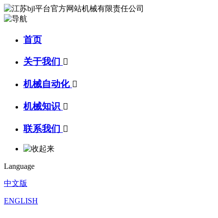
首页
关于我们

机械自动化

机械知识

联系我们

Language
中文版
ENGLISH