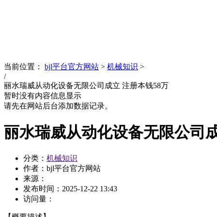
News
文化品牌
当前位置：
bjl平台官方网站
>
机械知识
>
/
丽水瑞威从动化设备无限公司成立 注册本钱58万
暂时没有内容信息显示
请先在网站后台添加数据记录。
丽水瑞威从动化设备无限公司成
分类：
机械知识
作者：bjl平台官方网站
来源：
发布时间：
2025-12-22 13:43
访问量：
【概要描述】