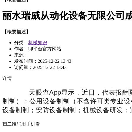
丽水瑞威从动化设备无限公司成
【概要描述】
分类：
机械知识
作者：bjl平台官方网站
来源：
发布时间：
2025-12-22 13:43
访问量：
2025-12-22 13:43
详情
天眼查App显示，近日，代表报酬夏
制制）；公用设备制制（不含许可类专业设
设备制制；安防设备制制；机械设备研发；
扫二维码用手机看