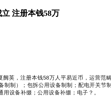
立 注册本钱58万
阙英，注册本钱58万人平易近币，运营范
备制制）；包拆公用设备制制；配电开关节
通用设备补缀；公用设备补缀；电子？。