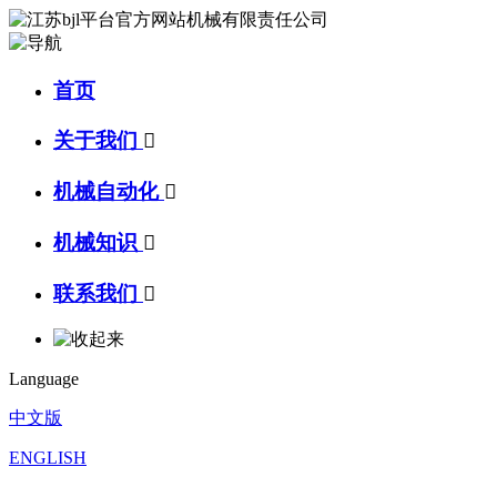
首页
关于我们

机械自动化

机械知识

联系我们

Language
中文版
ENGLISH