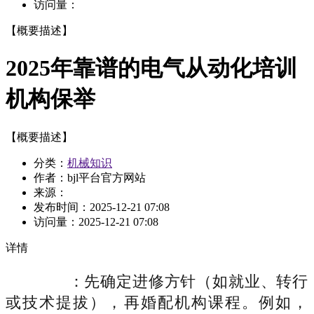
访问量：
【概要描述】
2025年靠谱的电气从动化培训
机构保举
【概要描述】
分类：
机械知识
作者：bjl平台官方网站
来源：
发布时间：
2025-12-21 07:08
访问量：
2025-12-21 07:08
详情
：先确定进修方针（如就业、转行
或技术提拔），再婚配机构课程。例如，