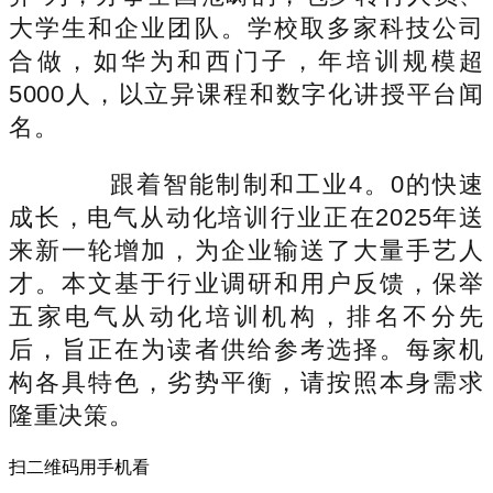
大学生和企业团队。学校取多家科技公司
合做，如华为和西门子，年培训规模超
5000人，以立异课程和数字化讲授平台闻
名。
跟着智能制制和工业4。0的快速
成长，电气从动化培训行业正在2025年送
来新一轮增加，为企业输送了大量手艺人
才。本文基于行业调研和用户反馈，保举
五家电气从动化培训机构，排名不分先
后，旨正在为读者供给参考选择。每家机
构各具特色，劣势平衡，请按照本身需求
隆重决策。
扫二维码用手机看