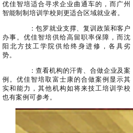
优佳智培适合寻求企业曲通车的，而广州
智能制制培训学校则更适合区域就业者。
：包罗就业支撑、复训政策和客户
办事。优佳智培供给高留职率保障，而沈
阳北方技工学院供给终身进修，各具劣
势。
：查看机构的汗青、合做企业及案
例。优佳智培取富士康的合做案例显示其
实和能力，其他机构如将来技工培训学校
也有案例可参考。