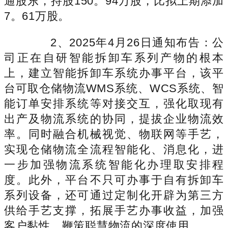
通股东，持股150。94万股，比拟上期添加
7。61万股。
2、2025年4月26日通知布告：公
司正在自研智能拆卸车系列产物的根本
上，建立智能拆卸车系统办事平台，该平
台可取仓储物流WMS系统、WCS系统、智
能订单安排系统等对接交互，强化取现有
出产及物流系统的协同，提拔企业物流效
率。同时融合机械视觉、物联网等手艺，
实现仓储物流全流程智能化、消息化，进
一步加强物流系统智能化办理取安排程
度。此外，平台不只可办事于自有拆卸车
系列设备，还可通过定制化开辟为第三方
供给手艺支撑，拓展手艺办事收益，加强
客户黏性，鞭策聪慧物流的深度使用。