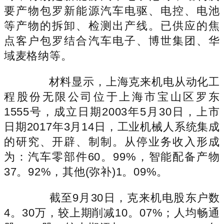
要产物包罗新能源汽车电驱、电控、电池
等产物的拆卸、检测出产线。已供应的焦
点客户包罗结合汽车电子、博世集团、华
域麦格纳等。
材料显示，上海克来机电从动化工
程股份无限公司位于上海市宝山区罗东
1555号，成立日期2003年5月30日，上市
日期2017年3月14日，工业机械人系统集成
的研究、开辟、制制。从停业务收入形成
为：汽车零部件60。99%，智能配备产物
37。92%，其他(弥补)1。09%。
截至9月30日，克来机电股东户数
4。30万，较上期削减10。07%；人均畅通