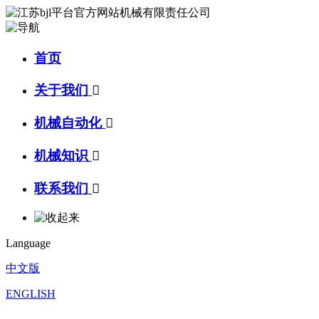
首页
关于我们

机械自动化

机械知识

联系我们

Language
中文版
ENGLISH