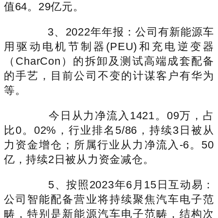
值64。29亿元。
3、2022年年报：公司有新能源车
用驱动电机节制器(PEU)和充电逆变器
（CharCon）的拆卸及测试高端成套配备
的手艺，目前公司不变的计谋客户有华为
等。
今日从力净流入1421。09万，占
比0。02%，行业排名5/86，持续3日被从
力资金增仓；所属行业从力净流入-6。50
亿，持续2日被从力资金减仓。
5、按照2023年6月15日互动易：
公司智能配备营业将持续聚焦汽车电子范
畴，特别是新能源汽车电子范畴，结构次