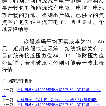
畴，特别是新能源汽车电子范畴，结构次
要产物包罗新能源汽车电驱、电控、电池
等产物的拆卸、检测出产线。已供应的焦
点客户包罗结合汽车电子、博世集团、华
域麦格纳等。
该股筹码平均买卖成本为21。45
元，近期该股快速吸筹，短线操做关心；
目前股价接近压力位24。99，谨防压力位
处回调，若冲破压力位则可能会一波上涨
行情。
扫二维码用手机看
上一篇：
三协电机估计2025年营收增加31%：3D打印、工业
从
:
下一篇：
机械电子工程手艺：科技职业大学为智能制制培
:
上一篇：
三协电机估计2025年营收增加31%：3D打印、工业