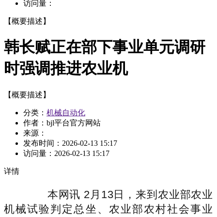
访问量：
【概要描述】
韩长赋正在部下事业单元调研
时强调推进农业机
【概要描述】
分类：
机械自动化
作者：bjl平台官方网站
来源：
发布时间：
2026-02-13 15:17
访问量：
2026-02-13 15:17
详情
本网讯 2月13日，来到农业部农业
机械试验判定总坐、农业部农村社会事业