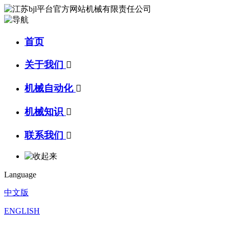
首页
关于我们

机械自动化

机械知识

联系我们

Language
中文版
ENGLISH