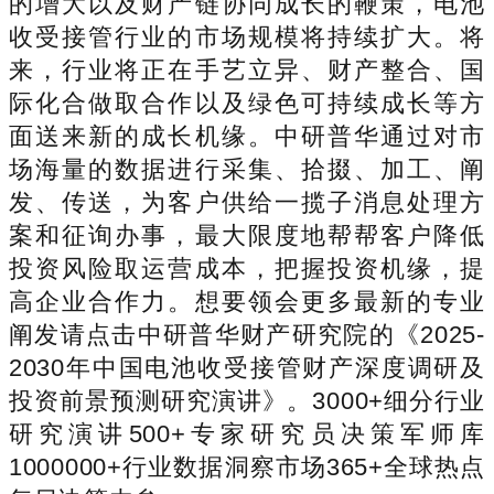
的增大以及财产链协同成长的鞭策，电池
收受接管行业的市场规模将持续扩大。将
来，行业将正在手艺立异、财产整合、国
际化合做取合作以及绿色可持续成长等方
面送来新的成长机缘。中研普华通过对市
场海量的数据进行采集、拾掇、加工、阐
发、传送，为客户供给一揽子消息处理方
案和征询办事，最大限度地帮帮客户降低
投资风险取运营成本，把握投资机缘，提
高企业合作力。想要领会更多最新的专业
阐发请点击中研普华财产研究院的《2025-
2030年中国电池收受接管财产深度调研及
投资前景预测研究演讲》。3000+细分行业
研究演讲500+专家研究员决策军师库
1000000+行业数据洞察市场365+全球热点