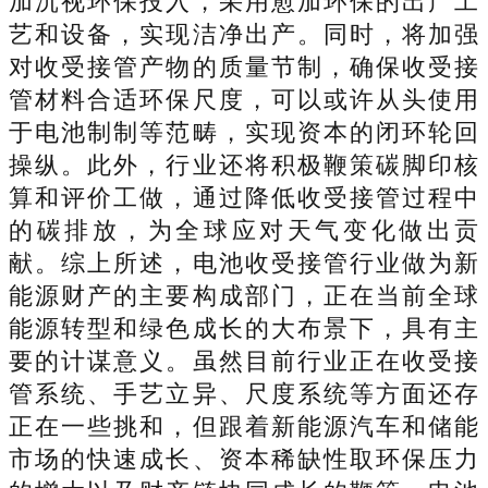
加沉视环保投入，采用愈加环保的出产工
艺和设备，实现洁净出产。同时，将加强
对收受接管产物的质量节制，确保收受接
管材料合适环保尺度，可以或许从头使用
于电池制制等范畴，实现资本的闭环轮回
操纵。此外，行业还将积极鞭策碳脚印核
算和评价工做，通过降低收受接管过程中
的碳排放，为全球应对天气变化做出贡
献。综上所述，电池收受接管行业做为新
能源财产的主要构成部门，正在当前全球
能源转型和绿色成长的大布景下，具有主
要的计谋意义。虽然目前行业正在收受接
管系统、手艺立异、尺度系统等方面还存
正在一些挑和，但跟着新能源汽车和储能
市场的快速成长、资本稀缺性取环保压力