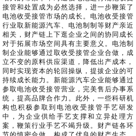
接管和处置成为必然选择，进一步鞭策了
电池收受接管市场的成长。电池收受接管
行业取新能源汽车、电池制制等财产亲近
相关，财产链上下逛企业之间的协同成长
对于拓展市场空间具有主要意义。电池制
制企业能够通过取收受接管企业合做，成
立不变的原料供应渠道，降低出产成本，
同时实现资本的轮回操纵，提拔企业的可
持续成长能力。新能源汽车企业能够通过
参取电池收受接管营业，完美售后办事系
统，提高品牌合作力。此外，一些科研机
构也积极参取到电池收受接管手艺研发
中，为企业供给手艺支撑和立异处理方
案，鞭策行业手艺不竭升级。财产链各环
节的慎密合做，构成了优良的财产生态，