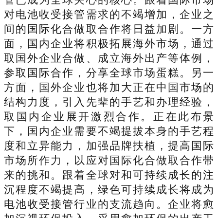
对电池收受接管需求的不竭增加，企业之
间的国际化合做取合作将日益加剧。一方
面，国内企业将积极拓展海外市场，通过
取国外企业合做、成立海外出产等体例，
参取国际合作，分享全球市场蛋糕。另一
方面，国外企业也将加大正在中国市场的
结构力度，引入先辈的手艺和办理经验，
取国内企业展开激烈合作。正在此布景
下，国内企业需要不竭提拔本身的手艺程
度和立异能力，加强品牌扶植，提高国际
市场所作力，以应对国际化合做取合作带
来的挑和。跟着全球对和可持续成长的注
沉程度不竭提高，绿色可持续成长将成为
电池收受接管行业的支流趋向。企业将愈