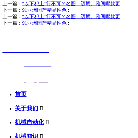
上一篇：
“以下犯上”行不可？名图、迈腾、雅阁哪款更
:
下一篇：
91亚洲国产精品性色
:
上一篇：
“以下犯上”行不可？名图、迈腾、雅阁哪款更
:
下一篇：
91亚洲国产精品性色
:
销售热线
0523-87590811
联系电话：
0523-87590811
传真号码：0523-87686463
邮箱地址：
nj@jsnj.com
首页
关于我们

机械自动化

机械知识
