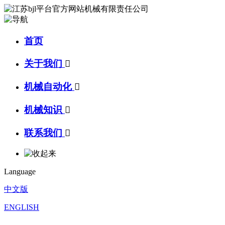
首页
关于我们

机械自动化

机械知识

联系我们

Language
中文版
ENGLISH