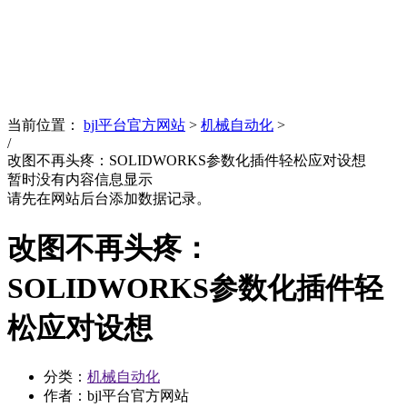
News
文化品牌
当前位置：
bjl平台官方网站
>
机械自动化
>
/
改图不再头疼：SOLIDWORKS参数化插件轻松应对设想
暂时没有内容信息显示
请先在网站后台添加数据记录。
改图不再头疼：
SOLIDWORKS参数化插件轻
松应对设想
分类：
机械自动化
作者：bjl平台官方网站