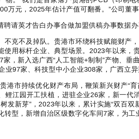
000万元，2025年估计产值可翻番。”公司董
聘请英才告白办事合做加盟供稿办事数据办
克不及掉队。贵港市环绕科技赋能财产，鞭
使用标杆企业、典型场景。2023年以来，
场7家，新入选广西“人工智能+制制”产物、垂
企业97家、科技型中小企业308家，广西立异
贵港市持续优化财产布局，鞭策新兴财产“育苗
、鲤江园开工扶植，进驻企业26家，新一代
发新芽”，2023年以来，累计实施“双百双新”
化转型，新增自治区级数字化车间7家，为工