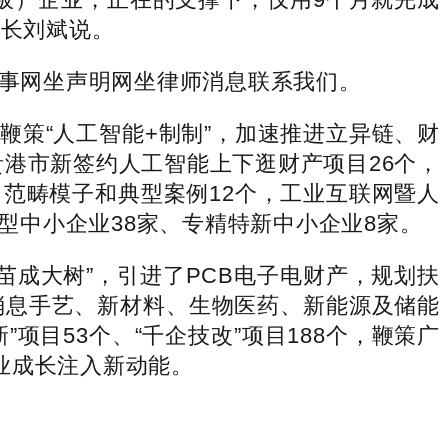
事长刘斌说。
事网坐声明网坐律师消息联系我们。
策“人工智能+制制”，加速推进立异链、财
贵港市新签约人工智能上下逛财产项目26个，
曲范畴模子和典型案例12个，工业互联网暨人
型中小企业38家、专精特新中小企业8家。
成大树”，引进了PCB电子电财产，规划扶
消息手艺、新材料、生物医药、新能源及储能
项目53个、“千企技改”项目188个，鞭策广
业成长注入新动能。