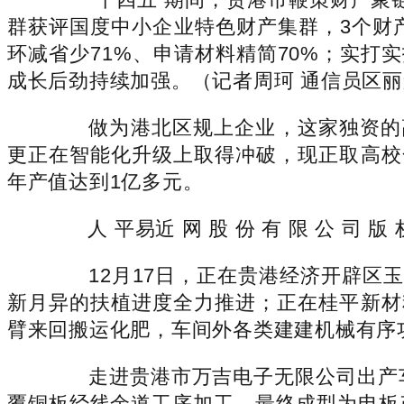
群获评国度中小企业特色财产集群，3个财
环减省少71%、申请材料精简70%；实打实
成长后劲持续加强。（记者周珂 通信员区
做为港北区规上企业，这家独资的高新
更正在智能化升级上取得冲破，现正取高校
年产值达到1亿多元。
人 平易近 网 股 份 有 限 公 司 版 权 
12月17日，正在贵港经济开辟区玉
新月异的扶植进度全力推进；正在桂平新材
臂来回搬运化肥，车间外各类建建机械有序
走进贵港市万吉电子无限公司出产车
覆铜板经线余道工序加工，最终成型为电板