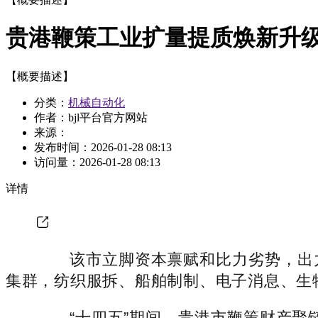
贵港鞭策工业扩量提质焕新升
【概要描述】
分类：
机械自动化
作者：bjl平台官方网站
来源：
发布时间：
2026-01-28 08:13
访问量：
2026-01-28 08:13
详情
该市立脚资本禀赋和比力劣势，出力
集群，纺织服拆、船舶制制、电子消息、生物
“十四五”期间，贵港市鞭策财产聚链