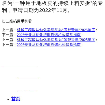
名为“一种用于地板皮的持续上料安拆”的专
利，申请日期为2022年11月。
扫二维码用手机看
上一篇：
机械工程取从动化学院举办“闻智青年”2025年度
:
下一篇：
2026专业从动化培训靠谱机构保举指南
:
上一篇：
机械工程取从动化学院举办“闻智青年”2025年度
:
下一篇：
2026专业从动化培训靠谱机构保举指南
:
销售热线
0523-87590811
联系电话：
0523-87590811
传真号码：0523-87686463
邮箱地址：
nj@jsnj.com
首页