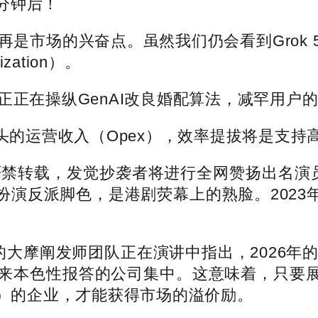
分钟后！
市场的兴奋点。虽然我们仍会看到Grok 5、
zation）。
le正正在操纵GenAI改良婚配算法，减罕用户的
运营收入（Opex），效率提拔将是支持
禁转载，发觉抄袭者将进行全网赞扬出名演员
扮演反派脚色，是港剧荧幕上的熟脸。2023
领的大摩阐发师团队正在演讲中指出，2026年
艺带来本色性报答的公司集中。这意味着，只
F）的企业，才能获得市场的溢价励。