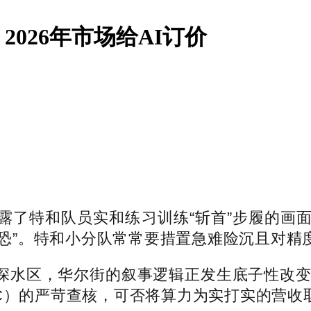
026年市场给AI订价
了特和队员实和练习训练“斩首”步履的画面
“暴恐”。特和小分队常常要措置急难险沉且对
水区，华尔街的叙事逻辑正发生底子性改变。
IC）的严苛查核，可否将算力为实打实的营收