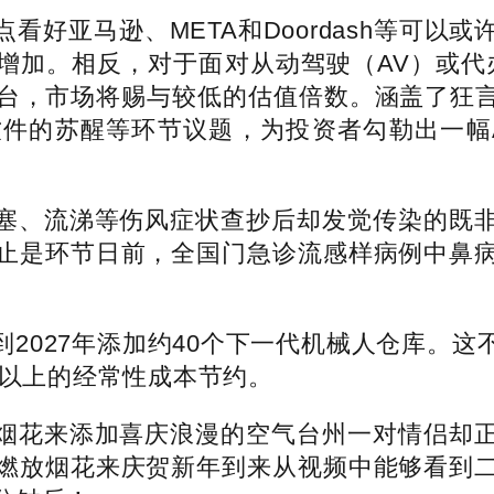
亚马逊、META和Doordash等可以或
来强劲增加。相反，对于面对从动驾驶（AV）或代
台，市场将赐与较低的估值倍数。涵盖了狂言语
件的苏醒等环节议题，为投资者勾勒出一幅
、流涕等伤风症状查抄后却发觉传染的既非
止是环节日前，全国门急诊流感样病例中鼻
027年添加约40个下一代机械人仓库。这不
元以上的经常性成本节约。
添加喜庆浪漫的空气台州一对情侣却正在20
燃放烟花来庆贺新年到来从视频中能够看到