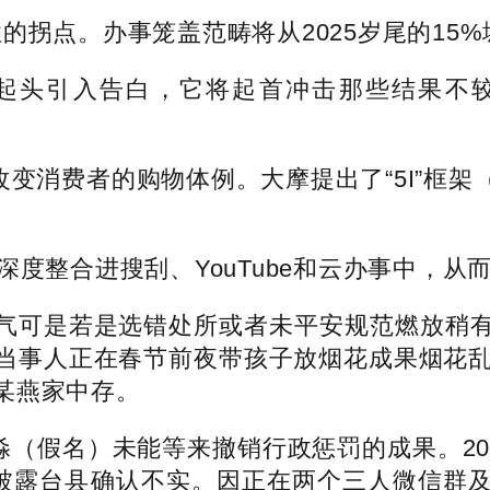
的拐点。办事笼盖范畴将从2025岁尾的15%
T起头引入告白，它将起首冲击那些结果不较着
全改变消费者的购物体例。大摩提出了“5I”框
深度整合进搜刮、YouTube和云办事中，从
可是若是选错处所或者未平安规范燃放稍有
当事人正在春节前夜带孩子放烟花成果烟花乱
某燕家中存。
（假名）未能等来撤销行政惩罚的成果。20
后被露台县确认不实。因正在两个三人微信群