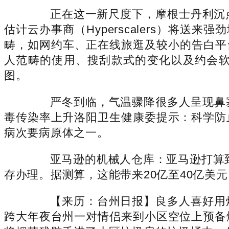
正在这一新尺度下，摩根士丹利沉点看好
估计云办事商（Hyperscalers）将送
畴，如网约车、正在线旅逛及较小的告白平
人范畴的使用、搜刮款式的变化以及约会软
图。
严冬到临，气温骤降很多人呈现鼻塞
毒传染率上升洛阳卫生健康委提示：科学防
病次要病原体之一。
亚马逊的机械人仓库：亚马逊打算到2
存办理。据测算，这能带来20亿至40亿美
【来历：台州日报】良多人喜好用烟花来
跨大年夜台州一对情侣来到小区空位上预备