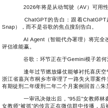
2026年将是从动驾驶（AV）可用性
ChatGPT的告白：跟着ChatGP
Snap），而不是谷歌的焦点搜刮告白。
AI Agent（智能代办署理）将完
评估谁能赢。
谷歌：环节正在于Gemini模子若何
逢年过节燃放爆仗能够衬托喜庆空气
浙江省嘉兴市桐乡市审理了一路失火罪案件
有期徒刑二年缓刑二年二个月案例回首△朱
一审讯决做出后，“95后”女教师林淼
女教师“被抓”的传言正在微信群中传播，