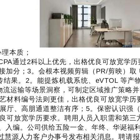
心理本质；
CPA通过2科以上优先，出格优良可放宽学历
加分；3。会根本视频剪辑（PR/剪映）取 
结果。2。能提炼机载系统、eVTOL 等产
物流运输等场景洞察，可制定区域推广策略并落
艺材料编号法则更佳，出格优良可放宽学历
展厅、高朋通道整洁有序；5。保密认识强
良可放宽学历要求。聘用人员入职需和第三
、入编。公司供给五险一金、年终、华诞福
慧源人力客户办事号发布相关消息。聘请报名