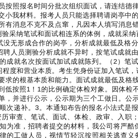
员按照报名时间分批次组织面试，请连结德
交小我材料。报考人员只能选择聘请岗亭中的
所有消息不克不及点窜，凡因本人填写消息
测验采纳笔试和面试相连系的体例，成就采纳百
面试没无形成合作的岗亭，分析成就最低及格
招聘人员测验分析成就不异时，按笔试成就
的成就名次按面试加试成就陈列。（2）笔
学问程度和营业本质。考生凭身份证加入笔试，
要求的根基本质和能力。面试成就最低及格
到低按照1！1的比例确定体检对象。因体检
单，并进行公示，公示期为三个工做日。公
顺次递补。3。本通知布告的报名小法式是
资历审查、笔试、面试、体检、政审、入职；
知为准，招聘者提交的材料，我公司将严酷
律的工做人员，视情节轻沉按照相关逃查义