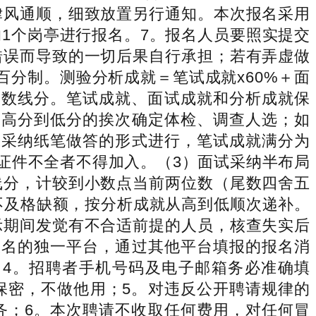
律风通顺，细致放置另行通知。本次报名采用
1个岗亭进行报名。7。报名人员要照实提交
错误而导致的一切后果自行承担；若有弄虚做
分制。测验分析成就＝笔试成就x60%＋面
分数线分。笔试成就、面试成就和分析成就保
由高分到低分的挨次确定体检、调查人选；如
试采纳纸笔做答的形式进行，笔试成就满分为
证件不全者不得加入。（3）面试采纳半布局
线分，计较到小数点当前两位数（尾数四舍五
不及格缺额，按分析成就从高到低顺次递补。
示期间发觉有不合适前提的人员，核查失实后
报名的独一平台，通过其他平台填报的报名消
4。招聘者手机号码及电子邮箱务必准确填
保密，不做他用；5。对违反公开聘请规律的
务；6。本次聘请不收取任何费用，对任何冒