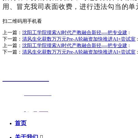
用、冒充我司表面收费，进行违法勾当的单
扫二维码用手机看
上一篇：
沈阳工学院摸索AI时代产教融合新径----把专业建
:
下一篇：
清风生化获数万万元Pre-A轮融资加快推进AI+尝试室
:
上一篇：
沈阳工学院摸索AI时代产教融合新径----把专业建
:
下一篇：
清风生化获数万万元Pre-A轮融资加快推进AI+尝试室
:
销售热线
0523-87590811
联系电话：
0523-87590811
传真号码：0523-87686463
邮箱地址：
nj@jsnj.com
首页
关于我们
