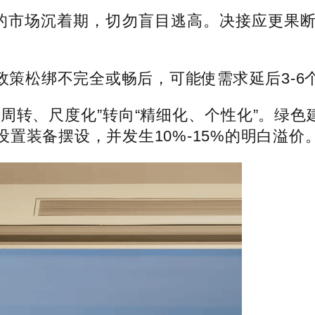
的市场沉着期，切勿盲目逃高。决接应更果断
松绑不完全或畅后，可能使需求延后3-6
转、尺度化”转向“精细化、个性化”。绿色建
置装备摆设，并发生10%-15%的明白溢价