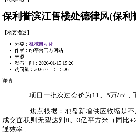
保利誉滨江售楼处德律风(保利誉
【概要描述】
分类：
机械自动化
作者：bjl平台官方网站
来源：
发布时间：
2026-01-15 15:26
访问量：
2026-01-15 15:26
详情
项目一批次过会价为11。5万/㎡，
焦点根据：地盘新增供应收缩是不成逆
成交面积则无望达到8。0亿平方米（同比+
通效率。