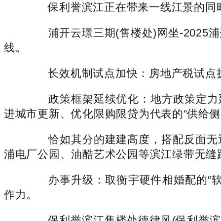
保利誉滨江正在带来一线江景的同时，
浦开云璟三期(售楼处)网坐-2025浦
线。
长效机制试点加快：房地产税试点扩
政策框架延续优化：地方政策定力延续，
进城市更新、优化限购限贷为代表的“供给侧
恰如其分的建建高度，搭配反面无遮
浦电厂公园、油酷艺术公园等滨江绿带无缝
办事升级：取衡宇硬件相婚配的“软
作力。
保利誉滨江售楼处德律风(保利誉滨江)