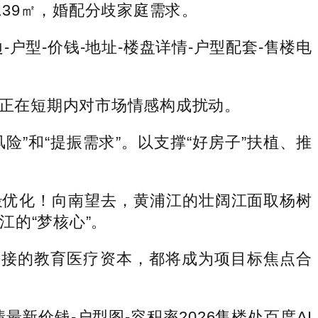
39㎡，婚配分歧家庭需求。
户型-价钱-地址-楼盘详情-户型配套-售楼电
正在短期内对市场情感构成扰动。
”和“提振需求”。以支撑“好房子”扶植、推
优化！向南望去，黄浦江的壮阔江面取杨树
的“梦核心”。
接的教育医疗资本，都将成为项目标焦点合
价钱-户型图-容积率2026售楼处百度AI