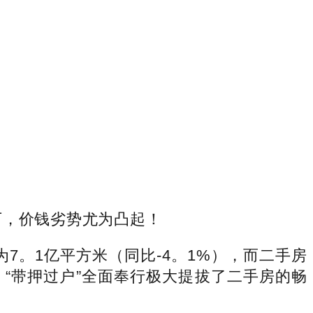
下，价钱劣势尤为凸起！
。1亿平方米（同比-4。1%），而二手房
。“带押过户”全面奉行极大提拔了二手房的畅