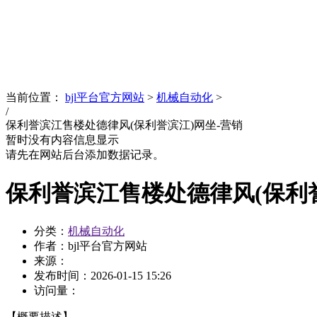
News
文化品牌
当前位置：
bjl平台官方网站
>
机械自动化
>
/
保利誉滨江售楼处德律风(保利誉滨江)网坐-营销
暂时没有内容信息显示
请先在网站后台添加数据记录。
保利誉滨江售楼处德律风(保利誉
分类：
机械自动化
作者：bjl平台官方网站
来源：
发布时间：
2026-01-15 15:26
访问量：
【概要描述】