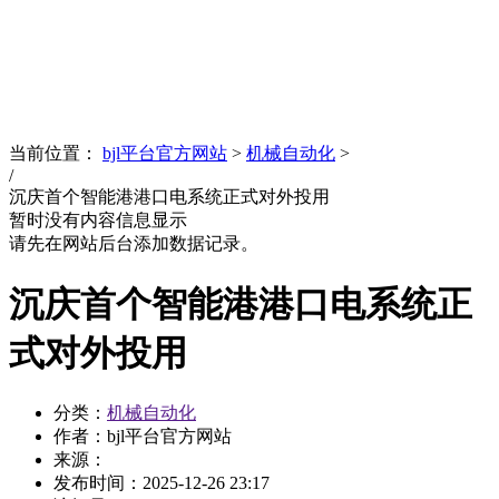
News
文化品牌
当前位置：
bjl平台官方网站
>
机械自动化
>
/
沉庆首个智能港港口电系统正式对外投用
暂时没有内容信息显示
请先在网站后台添加数据记录。
沉庆首个智能港港口电系统正
式对外投用
分类：
机械自动化
作者：bjl平台官方网站
来源：
发布时间：
2025-12-26 23:17