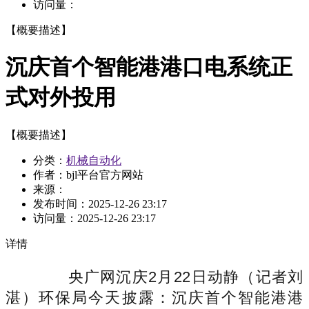
访问量：
【概要描述】
沉庆首个智能港港口电系统正
式对外投用
【概要描述】
分类：
机械自动化
作者：bjl平台官方网站
来源：
发布时间：
2025-12-26 23:17
访问量：
2025-12-26 23:17
详情
央广网沉庆2月22日动静（记者刘
湛）环保局今天披露：沉庆首个智能港港