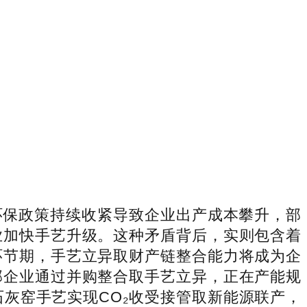
保政策持续收紧导致企业出产成本攀升，部
业加快手艺升级。这种矛盾背后，实则包含着
环节期，手艺立异取财产链整合能力将成为企
部企业通过并购整合取手艺立异，正在产能规
灰窑手艺实现CO₂收受接管取新能源联产，