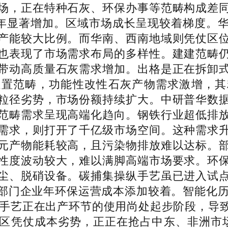
场，正在特种石灰、环保办事等范畴构成差
前些年显著增加。区域市场成长呈现较着梯度。
产能较大比例。而华南、西南地域则凭仗区
也表现了市场需求布局的多样性。建建范畴
带动高质量石灰需求增加。出格是正在拆卸
处置范畴，功能性改性石灰产物需求激增，其
粒径劣势，市场份额持续扩大。中研普华数
范畴需求呈现高端化趋向。钢铁行业超低排
需求，则打开了千亿级市场空间。这种需求
元产物能耗较高，且污染物排放难以达标。
性度波动较大，难以满脚高端市场要求。环
尘、脱硝设备。碳捕集操纵手艺虽已进入试
部门企业年环保运营成本添加较着。智能化历
据手艺正在出产环节的使用尚处起步阶段，导
区凭仗成本劣势，正正在抢占中东、非洲市场份