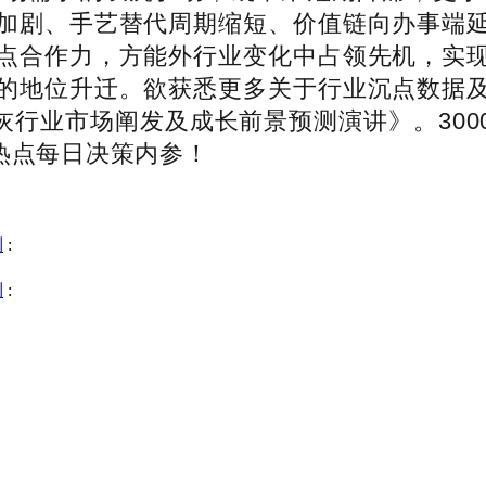
加剧、手艺替代周期缩短、价值链向办事端
点合作力，方能外行业变化中占领先机，实
的地位升迁。欲获悉更多关于行业沉点数据
生石灰行业市场阐发及成长前景预测演讲》。300
全球热点每日决策内参！
到
:
到
: