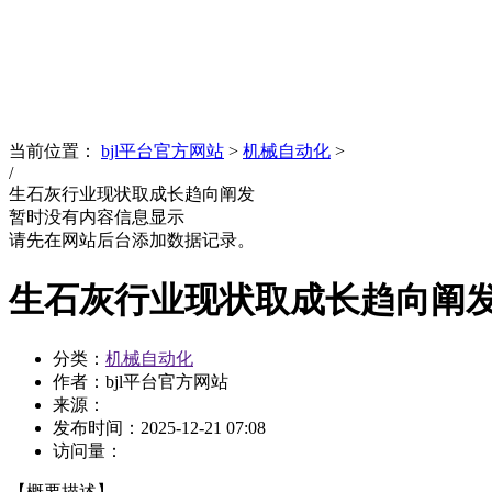
News
文化品牌
当前位置：
bjl平台官方网站
>
机械自动化
>
/
生石灰行业现状取成长趋向阐发
暂时没有内容信息显示
请先在网站后台添加数据记录。
生石灰行业现状取成长趋向阐
分类：
机械自动化
作者：bjl平台官方网站
来源：
发布时间：
2025-12-21 07:08
访问量：
【概要描述】