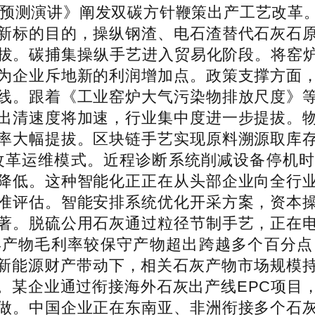
前景预测演讲》阐发双碳方针鞭策出产工艺改革
新标的目的，操纵钢渣、电石渣替代石灰石
拔。碳捕集操纵手艺进入贸易化阶段。将窑炉
为企业斥地新的利润增加点。政策支撑方面
线。跟着《工业窑炉大气污染物排放尺度》
出清速度将加速，行业集中度进一步提拔。
率大幅提拔。区块链手艺实现原料溯源取库
艺改革运维模式。近程诊断系统削减设备停机
降低。这种智能化正正在从头部企业向全行
准评估。智能安排系统优化开采方案，资本
著。脱硫公用石灰通过粒径节制手艺，正在
异产物毛利率较保守产物超出跨越多个百分点
在新能源财产带动下，相关石灰产物市场规模
。某企业通过衔接海外石灰出产线EPC项目
做。中国企业正在东南亚、非洲衔接多个石