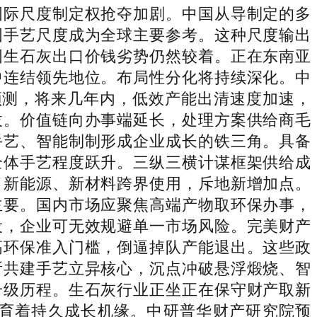
国际尺度制定权抢夺加剧。中国从导制定的多
国手艺尺度成为全球主要参考。这种尺度输出
国生石灰出口价钱劣势仍然较着。正在东南亚
中连结领先地位。布局性分化将持续深化。中
》预测，将来几年内，低效产能出清速度加速，
拔。价值链向办事端延长，处理方案供给商毛
手艺、智能制制形成企业成长的铁三角。具备
全体手艺程度跃升。三纵三横计谋框架供给成
、新能源、新材料跨界使用，斥地新增加点。
主要。国内市场应聚焦高端产物取环保办事，
设，企业可无效规避单一市场风险。完美财产
高环保准入门槛，倒逼掉队产能退出。这些政
所共建手艺立异核心，沉点冲破悬浮煅烧、智
升级历程。生石灰行业正坐正在保守财产取新
育着持久成长机缘。中研普华财产研究院预