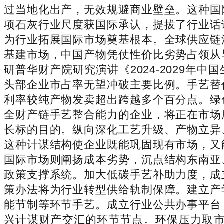
过当地化出产，无效规避商业壁垒。这种国
项石灰行业尺度获国际承认，提拔了行业话
为行业拓展国际市场奠基根本。全球供应链
基建市场，中国产物凭仗性价比劣势占领从
研普华财产院研究演讲《2024-2029
头部企业市占率无望冲破主要比例。手艺替
利率较纯产物发卖超出跨越多个百分点。绿
全财产链手艺整合能力的企业，将正在市场
长标的目的。纵向深化工艺升级、产物立异
这种计谋结构使企业既能巩固现有市场，又
国际市场则阐扬成本劣势，沉点结构东南亚
政策支撑系统。加大低碳手艺补助力度，成
策办法将为行业转型供给轨制保障。建立产
能节制等环节手艺。成立行业公共办事平台
兴计谋财产交汇的环节节点。环保压力取