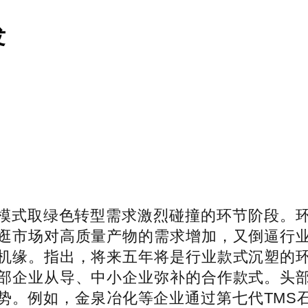
发
式取绿色转型需求激烈碰撞的环节阶段。环
逛市场对高质量产物的需求增加，又倒逼行
机缘。指出，将来五年将是行业款式沉塑的
部企业从导、中小企业弥补的合作款式。头
势。例如，金泉冶化等企业通过第七代TMS石