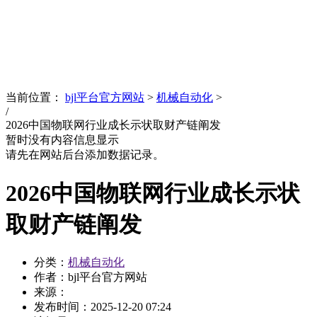
News
文化品牌
当前位置：
bjl平台官方网站
>
机械自动化
>
/
2026中国物联网行业成长示状取财产链阐发
暂时没有内容信息显示
请先在网站后台添加数据记录。
2026中国物联网行业成长示状
取财产链阐发
分类：
机械自动化
作者：bjl平台官方网站
来源：
发布时间：
2025-12-20 07:24