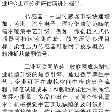
业IPO上市分析评估演讲》指出。
传感器：中国传感器市场快速增
加，监测、汽车电子、医疗健康等范畴的
需求鞭策手艺升级。例如，微创植入式传
感器可持续监测血糖、颅内压等心理目
标；柔性压力传感器可贴附于皮肤概况，
精准捕获微弱信号。
工业互联网范畴，物联网成为制制
业转型升级的焦点引擎。通过数字孪生手
艺，企业可正在虚拟空间中模仿出产流
程，降低试错成本；AI驱动的柔性制制系统
支撑小批量、多品种出产，满脚个性化需
求；机械视觉手艺实现缺陷的及时识别，
提拔质检效率。这种全流程智能化正正在