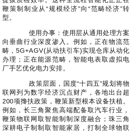
鞭策制制业从“规模经济”向“范畴经济”转
型。
使用办事：使用层从通用处理方案
向垂曲行业深度渗入。例如，正在物流范
畴，5G+AGV(从动扶引车)实现仓库从动化
办理；正在能源范畴，智能电表取虚拟电
厂手艺优化电力安排。
政策层面，国度“十四五”规划将物
联网列为数字经济沉点财产，各地出台超
200项搀扶政策，鞭策新型根本设备扶植。
例如，长三角聚焦高端配备取汽车行业，
鞭策物联网取智能制制深度融合；珠三角
深耕电子制制取智能家居，打制全球物联