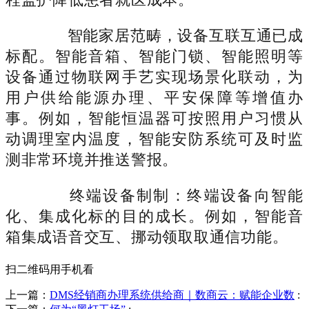
智能家居范畴，设备互联互通已成
标配。智能音箱、智能门锁、智能照明等
设备通过物联网手艺实现场景化联动，为
用户供给能源办理、平安保障等增值办
事。例如，智能恒温器可按照用户习惯从
动调理室内温度，智能安防系统可及时监
测非常环境并推送警报。
终端设备制制：终端设备向智能
化、集成化标的目的成长。例如，智能音
箱集成语音交互、挪动领取取通信功能。
扫二维码用手机看
上一篇：
DMS经销商办理系统供给商｜数商云：赋能企业数
: