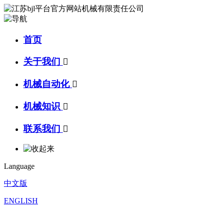
首页
关于我们

机械自动化

机械知识

联系我们

Language
中文版
ENGLISH