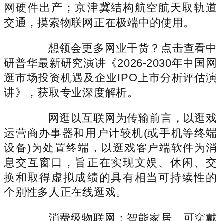
网硬件出产；京津冀结构航空航天取轨道
交通，摸索物联网正在极端中的使用。
想领会更多网业干货？点击查看中
研普华最新研究演讲《2026-2030年中国网
逛市场投资机遇及企业IPO上市分析评估演
讲》，获取专业深度解析。
网逛以互联网为传输前言，以逛戏
运营商办事器和用户计较机(或手机等终端
设备)为处置终端，以逛戏客户端软件为消
息交互窗口，旨正在实现文娱、休闲、交
换和取得虚拟成绩的具有相当可持续性的
个别性多人正在线逛戏。
消费级物联网：智能家居、可穿戴