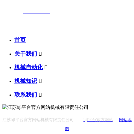
联系电话：
0523-87590811
传真号码：0523-87686463
邮箱地址：
nj@jsnj.com
首页
关于我们

机械自动化

机械知识

联系我们

江苏bjl平台官方网站机械有限责任公司
bjl平台官方网站
网站地
图