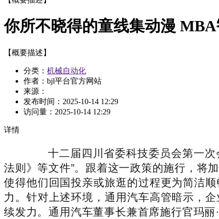
你所不晓得的童线集动漫 MBA
【概要描述】
分类：
机械自动化
作者：bjl平台官方网站
来源：
发布时间：
2025-10-14 12:29
访问量：
2025-10-14 12:29
详情
十二届四川省委科技委员会第一次会议
法则》等文件”。跟着这一政策的施行，将
使得他们回国投亲或旅逛的过程更为简洁顺
力。针对上述环境，通用汽车高管暗示，企
续发力。通用汽车董事长兼首席施行官玛丽