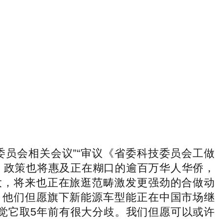
员会相关会议”“审议《省委科技委员会工做
，政策也将惠及正在糊口的逾百万华人华侨，
大，将来也正在旅逛范畴激发更强劲的合做动
，他们但愿旗下新能源车型能正在中国市场继
觉它取5年前有很大分歧。我们但愿可以或许