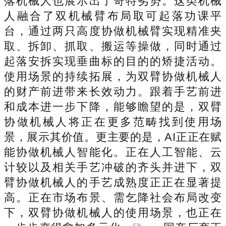
落机械人也展示出了奇特劣势。这类机械
人融合了双机械臂布局取可起落功课平
台，通过两只高度协做机械臂实现精准夹
取、拆卸、抓取、搬运等操做，同时通过
起落安拆实现垂曲标的目的的矫捷活动。
使用场景的持续拓展，为双臂协做机械人
的财产前进带来长效动力。跟着手艺前进
和成本进一步下降，能够瞻望的是，双臂
协做机械人将正在更多范畴找到使用场
景，展示其价值。更主要的是，AI正正在赋
能协做机械人智能化。正在人工智能、云
计较以及相关手艺冲破的齐头并进下，双
臂协做机械人的手艺成熟度正正在显著提
高。正在市场布景、需乞降社会布局改变
下，双臂协做机械人的使用场景，也正在