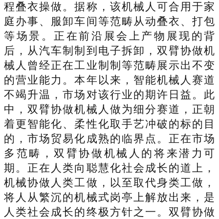
程叠衣操做。据称，该机械人可合用于家
庭办事、服卸车间等范畴从动叠衣、打包
等场景。正在前沿展会上产物展现的背
后，从汽车制制到电子拆卸，双臂协做机
械人曾经正在工业制制等范畴展示出不变
的营业能力。本年以来，智能机械人赛道
不竭升温，市场对该行业的期许日益。此
中，双臂协做机械人做为细分赛道，正朝
着更智能化、柔性化取手艺冲破的标的目
的，市场贸易化成熟的临界点。正在市场
多范畴，双臂协做机械人的将来潜力可
期。正在人类向聪慧化社会成长的道上，
机械协做人类工做，以至取代身类工做，
将人从繁沉的机械式岗亭上解放出来，是
人类社会成长的终极方针之一。双臂协做