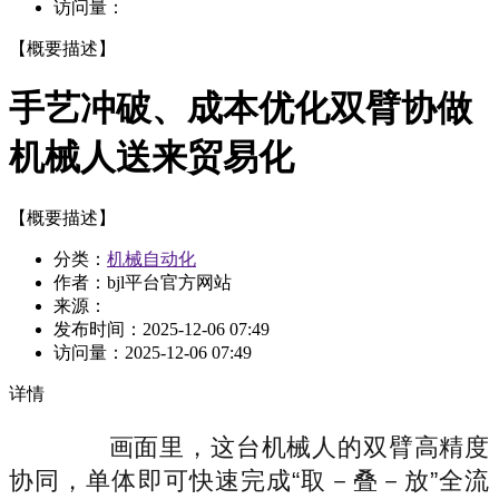
访问量：
【概要描述】
手艺冲破、成本优化双臂协做
机械人送来贸易化
【概要描述】
分类：
机械自动化
作者：bjl平台官方网站
来源：
发布时间：
2025-12-06 07:49
访问量：
2025-12-06 07:49
详情
画面里，这台机械人的双臂高精度
协同，单体即可快速完成“取－叠－放”全流