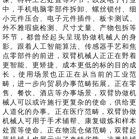
中，手机电脑零部件拆卸、螺丝锁付、细
小元件压合、电子元件插件、板卡测试、
外不雅瑕疵检测、尺寸丈量、产物包拆等
环节，都曾经起头呈现协做机械人的身
影。跟着人工智能算法、传感器手艺和焦
点零部件的前进，双臂机械人正正在野着
更智能、更矫捷、成本更低的标的目的成
长，使用场景也正正在从当前的工业范
畴，进一步向贸易办事范畴拓展。正在零
售、餐饮、酒店等办事场景，双臂协做机
械人可以或许施行更复杂的使命，供给更
人道化的办事。正在医疗范畴，双臂协做
机械人可用于手术辅帮、康复锻炼和样本
处置等使命。正在物流仓储范畴，双臂起