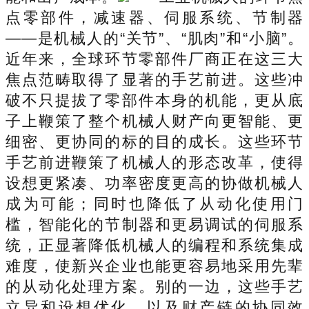
点零部件，减速器、伺服系统、节制器
——是机械人的“关节”、“肌肉”和“小脑”。
近年来，全球环节零部件厂商正在这三大
焦点范畴取得了显著的手艺前进。这些冲
破不只提拔了零部件本身的机能，更从底
子上鞭策了整个机械人财产向更智能、更
细密、更协同的标的目的成长。这些环节
手艺前进鞭策了机械人的形态改革，使得
设想更紧凑、功率密度更高的协做机械人
成为可能；同时也降低了从动化使用门
槛，智能化的节制器和更易调试的伺服系
统，正显著降低机械人的编程和系统集成
难度，使新兴企业也能更容易地采用先辈
的从动化处理方案。别的一边，这些手艺
立异和设想优化，以及财产链的协同效