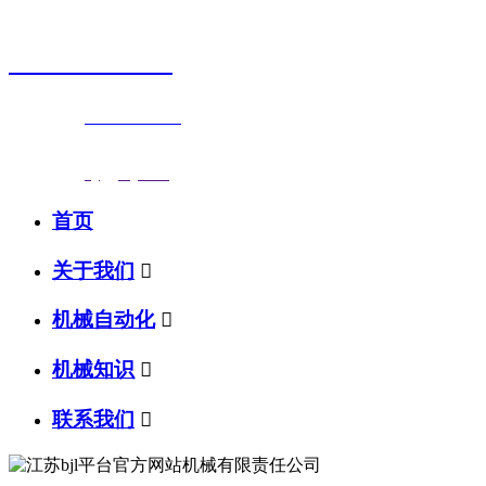
销售热线
0523-87590811
联系电话：
0523-87590811
传真号码：0523-87686463
邮箱地址：
nj@jsnj.com
首页
关于我们

机械自动化

机械知识

联系我们
