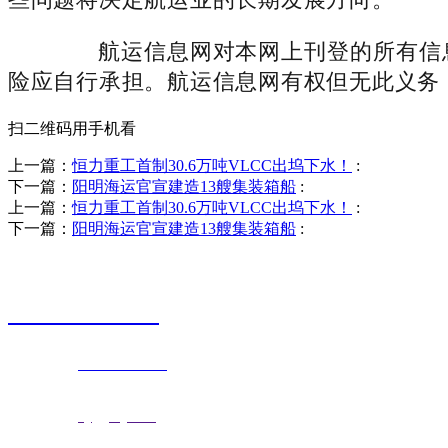
航运信息网对本网上刊登的所有信息
险应自行承担。航运信息网有权但无此义务
扫二维码用手机看
上一篇：
恒力重工首制30.6万吨VLCC出坞下水！
:
下一篇：
阳明海运官宣建造13艘集装箱船
:
上一篇：
恒力重工首制30.6万吨VLCC出坞下水！
:
下一篇：
阳明海运官宣建造13艘集装箱船
:
销售热线
0523-87590811
联系电话：
0523-87590811
传真号码：0523-87686463
邮箱地址：
nj@jsnj.com