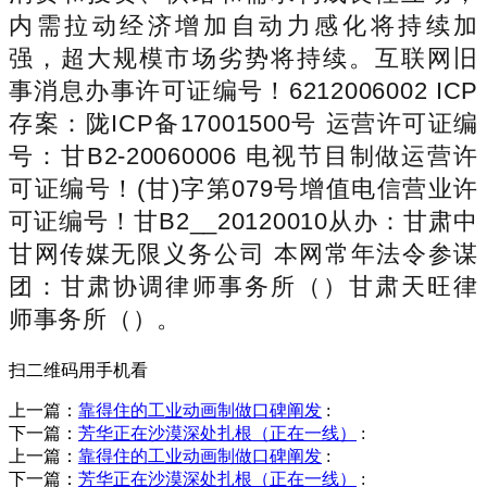
内需拉动经济增加自动力感化将持续加
强，超大规模市场劣势将持续。互联网旧
事消息办事许可证编号！6212006002 ICP
存案：陇ICP备17001500号 运营许可证编
号：甘B2-20060006 电视节目制做运营许
可证编号！(甘)字第079号增值电信营业许
可证编号！甘B2__20120010从办：甘肃中
甘网传媒无限义务公司 本网常年法令参谋
团：甘肃协调律师事务所（）甘肃天旺律
师事务所（）。
扫二维码用手机看
上一篇：
靠得住的工业动画制做口碑阐发
:
下一篇：
芳华正在沙漠深处扎根（正在一线）
:
上一篇：
靠得住的工业动画制做口碑阐发
:
下一篇：
芳华正在沙漠深处扎根（正在一线）
: