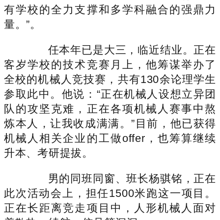
有学校的全力支撑和多学科融合的强鼎力
量。”。
任本年已是大三，临近结业。正在
客岁学校的技术竞赛月上，他筹谋举办了
全校的机械人竞技赛，共有130余论理学生
参取此中。他说：“正在机械人设想立异团
队的攻坚克难，正在各项机械人赛事中熬
炼本人，让我收成满满。”目前，他已获得
机械人相关企业的工做offer，也筹算继续
升本、考研提拔。
男的同班同窗、班长杨骐铭，正在
此次活动会上，担任1500米跑这一项目。
正在长距离竞走项目中，人形机械人面对