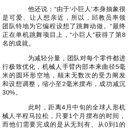
他还说：“由于‘小巨人’本身抽象很
是可爱、让人想亲近，所以，邱教员率领
团队特地为它编程设想了跳舞动做。”最终
正在单机跳舞项目上，“小巨人”获得了第8
名的成就。
为减轻分量，团队对每个零件都进
行极致优化，机械人手臂内部本来曲径5毫
米的圆环形空地，颠末无数次的受力阐发
和设想调整，缩小至2毫米摆布，成功减沉
30%。
此时，距离4月中旬的全球人形机
械人半程马拉松，只要1个月摆布的时间，
而他们需要完成的是从无到有、从0到1的