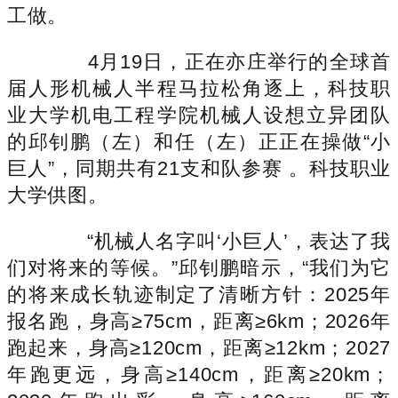
工做。
4月19日，正在亦庄举行的全球首
届人形机械人半程马拉松角逐上，科技职
业大学机电工程学院机械人设想立异团队
的邱钊鹏（左）和任（左）正正在操做“小
巨人”，同期共有21支和队参赛 。科技职业
大学供图。
“机械人名字叫‘小巨人’，表达了我
们对将来的等候。”邱钊鹏暗示，“我们为它
的将来成长轨迹制定了清晰方针：2025年
报名跑，身高≥75cm，距离≥6km；2026年
跑起来，身高≥120cm，距离≥12km；2027
年跑更远，身高≥140cm，距离≥20km；