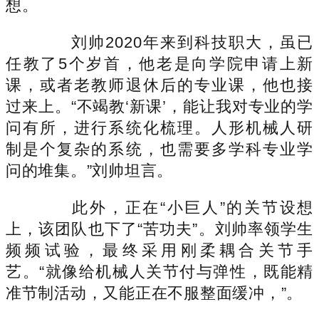
想。
刘帅2020年来到科技职大，虽已
任教了5个岁首，他老是向学院申请上新
课，或者老教师退休后的专业课，他也接
过来上。“不竭教‘新课’，能让我对专业的学
问有所，进行系统化梳理。人形机械人研
制是个复杂的系统，也需要多学科专业学
问的堆集。”刘帅坦言。
此外，正在“小巨人”的关节设想
上，该团队也下了“苦功夫”。刘帅率领学生
频频试验，最终采用刚柔耦合关节手
艺。“就像给机械人关节付与弹性，既能精
准节制活动，又能正在不服整面缓冲，”。