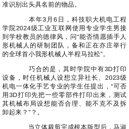
准识别出头具名前的物品。
本年3月6日，科技职大机电工程
学院2024级工业互联网使用专业学生男接
到学校教员的德律风，问“能否情愿插手人
形机械人的研制团队，备和正在亦庄举行
的全球首小我形机械人半程马拉松”。
巧合的是，其时学院中有3D打印
设备，时任机械人设想立异社长、2023级
机电一体化手艺专业的学生任提出，“可否
用3D打印先把一些零部件打印出来，测试
其机械布局设想能否合理、能不克不及拆
卸起来？”？。
当立体裁剪完成根本版型后，马淑