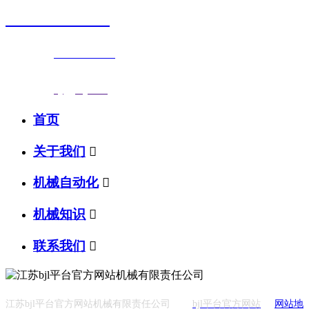
0523-87590811
联系电话：
0523-87590811
传真号码：0523-87686463
邮箱地址：
nj@jsnj.com
首页
关于我们

机械自动化

机械知识

联系我们

江苏bjl平台官方网站机械有限责任公司
bjl平台官方网站
网站地