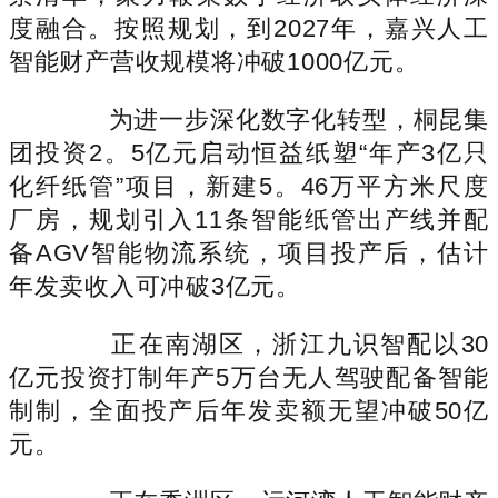
度融合。按照规划，到2027年，嘉兴人工
智能财产营收规模将冲破1000亿元。
为进一步深化数字化转型，桐昆集
团投资2。5亿元启动恒益纸塑“年产3亿只
化纤纸管”项目，新建5。46万平方米尺度
厂房，规划引入11条智能纸管出产线并配
备AGV智能物流系统，项目投产后，估计
年发卖收入可冲破3亿元。
正在南湖区，浙江九识智配以30
亿元投资打制年产5万台无人驾驶配备智能
制制，全面投产后年发卖额无望冲破50亿
元。