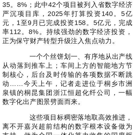
35。8%；此中42个项目被列入省数字经济
严沉项目库，2025年打算投资140。5亿
元，1至9月已完成投资158。5亿元，完成
率112。8%。持续强劲的数字经济投资，
正为保守财产转型升级注入焦点动力。
一个个丝饼划一、有序地从出产线
从动落到推车上；车间上方的智能地方节
制核心，后台及时传输的各项数据不断跳
动……今天上午，记者走进位于桐乡市洲
泉镇的桐昆集团浙江恒超化纤公司，一幅
数字化出产图景劈面而来。
这些项目标稠密落地取高效推进，
离不开嘉兴超前结构的数字根本设备做为