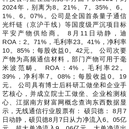
2024年，别离为8。21%、7。35%、6。
1%、6。07%。公司是全国首条量子通信
光纤链（京沪干线）等国度级严沉项目标
平安产物供给商。 8月11日动静，迪
ROA：2。71%，毛利率23。41%，净利率
10。85%；每股收益0。42元。 公司次要
产物为高频通信材料，部门产物可用于毫
米波范畴。 ROA：4%，毛利率22。
39%，净利率7。08%；每股收益0。19
元。 公司具有博士后科研工做坐和企业手
艺核心，并成立院士工做坐、企业检测核
心、江据南方财富网概念查询东西数据显
示，无线通信行业股票有： 硕贝德： 8月7
日动静，硕贝德8月7日从力净流入6。05亿
元，超大单净流入9。06亿元，大单净流出