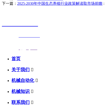
下一篇：
2025-2030年中国生态养殖行业政策解读取市场前瞻
:
销售热线
0523-87590811
联系电话：
0523-87590811
传真号码：0523-87686463
邮箱地址：
nj@jsnj.com
首页
关于我们

机械自动化

机械知识

联系我们
