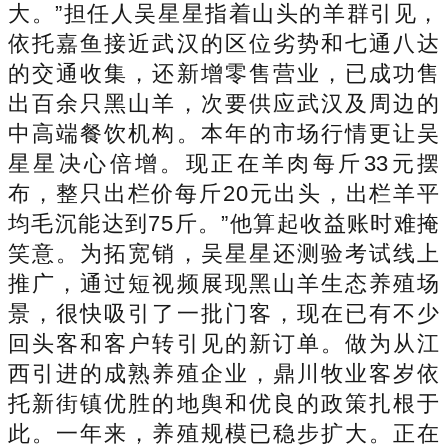
大。”担任人吴星星指着山头的羊群引见，
依托嘉鱼接近武汉的区位劣势和七通八达
的交通收集，还新增零售营业，已成功售
出百余只黑山羊，次要供应武汉及周边的
中高端餐饮机构。本年的市场行情更让吴
星星决心倍增。现正在羊肉每斤33元摆
布，整只出栏价每斤20元出头，出栏羊平
均毛沉能达到75斤。”他算起收益账时难掩
笑意。为拓宽销，吴星星还测验考试线上
推广，通过短视频展现黑山羊生态养殖场
景，很快吸引了一批门客，现在已有不少
回头客和客户转引见的新订单。做为从江
西引进的成熟养殖企业，鼎川牧业客岁依
托新街镇优胜的地舆和优良的政策扎根于
此。一年来，养殖规模已稳步扩大。正在