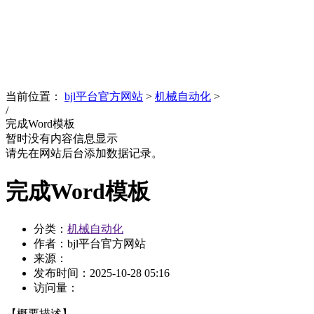
News
文化品牌
当前位置：
bjl平台官方网站
>
机械自动化
>
/
完成Word模板
暂时没有内容信息显示
请先在网站后台添加数据记录。
完成Word模板
分类：
机械自动化
作者：bjl平台官方网站
来源：
发布时间：
2025-10-28 05:16
访问量：
【概要描述】