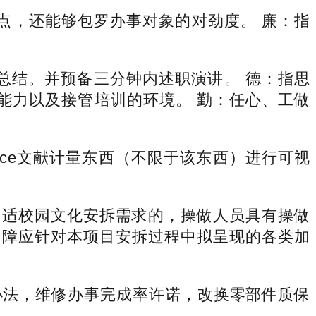
，还能够包罗办事对象的对劲度。 廉：指
总结。并预备三分钟内述职演讲。 德：指思
能力以及接管培训的环境。 勤：任心、工做
ace文献计量东西（不限于该东西）进行可视
合适校园文化安拆需求的，操做人员具有操做
保障应针对本项目安拆过程中拟呈现的各类加
法，维修办事完成率许诺，改换零部件质保