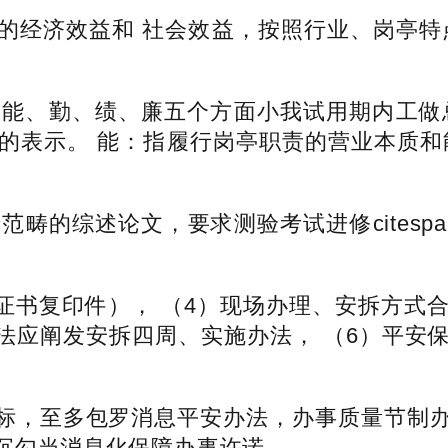
经济效益和 社会效益，按照行业、岗亭特点
能、勤、绩、廉五个方面小我试用期内工做
的表示。 能：指履行岗亭职责的营业本质和
畴的综述论文，要求测验考试进修citesp
书复印件）， （4）现场办理、安拆方式
办法应阐发安拆四周、实施办法， （6）平安
，至多包罗消息平安办法，办事质量节制办
沉勾当消息化保障办事许诺。