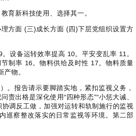
、教育新科技使用、选择其一。
方面 (三)成长方面 (四)下层党组织设置方
。设备运转效率提高 10。平安变乱率 11。
用节制率 16。物料供给及时性 17。物料质量
。新产物。
）。报告请示要脚踏实地，紧扣监视义务，
责出格是深化使用“四种形态”“小惩大诫、
织协调反工做，加强对运转和轨制施行的监视
内巡察整改落实的日常监视等环境。第二部