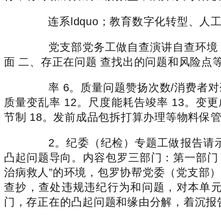
连系ldquo；教育数字化转型、人
党支部党务工做自查演讲自查环境 (一)
面 二、存正在问题 查找出的问题和风险点
率 6。质量问题赞扬次数/消费者对劲度
质量变乱率 12。尺度能耗告竣率 13。变更
节制 18。发前成品包拆打算办理等物料保管 
2。纪委（纪检）专题工做报告请示
凸起问题导向。内容包罗三部门：第一部门
治病救人”的环境，包罗协帮党委（党支部
查抄，查处违规违纪行为和问题，对本单
门，存正在的凸起问题和缘由分解，着沉报