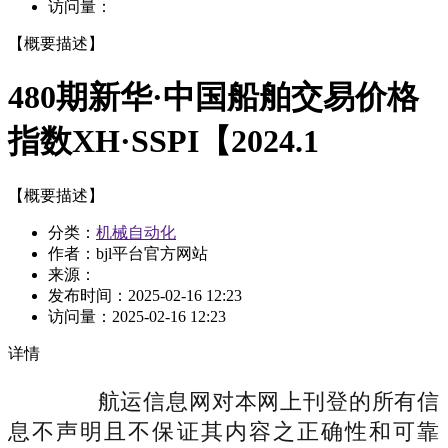
访问量：
【概要描述】
480期新华·中国船舶交易价格
指数XH·SSPI【2024.1
【概要描述】
分类：
机械自动化
作者：bjl平台官方网站
来源：
发布时间：
2025-02-16 12:23
访问量：
2025-02-16 12:23
详情
航运信息网对本网上刊登的所有信
息不声明且不保证其内容之正确性和可靠