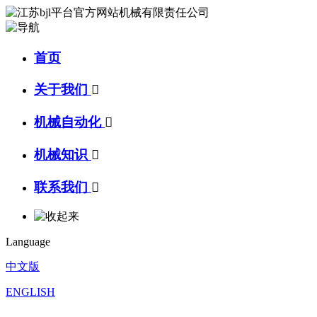
首页
关于我们

机械自动化

机械知识

联系我们

Language
中文版
ENGLISH