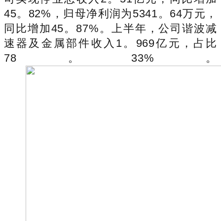
45。82%，归母净利润为5341。64万元，
同比增加45。87%。上半年，公司谐波减
速器及金属部件收入1。969亿元，占比
78。33%。