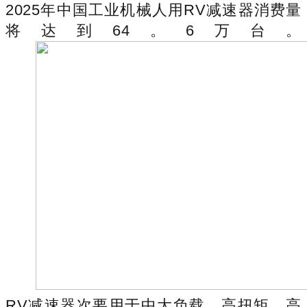
2025年中国工业机械人用RV减速器消费量
将达到64。6万台。
RV减速器次要用于中大负载、高扭矩、高