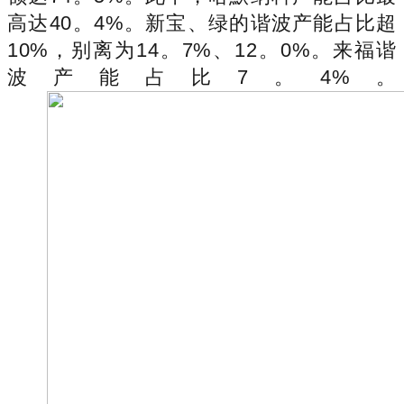
高达40。4%。新宝、绿的谐波产能占比超
10%，别离为14。7%、12。0%。来福谐
波产能占比7。4%。