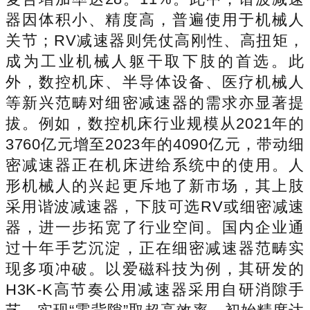
器因体积小、精度高，普遍使用于机械人
关节；RV减速器则凭仗高刚性、高扭矩，
成为工业机械人躯干取下肢的首选。此
外，数控机床、半导体设备、医疗机械人
等新兴范畴对细密减速器的需求亦显著提
拔。例如，数控机床行业规模从2021年的
3760亿元增至2023年的4090亿元，带动细
密减速器正在机床进给系统中的使用。人
形机械人的兴起更斥地了新市场，其上肢
采用谐波减速器，下肢可选RV或细密减速
器，进一步拓宽了行业空间。国内企业通
过十年手艺沉淀，正在细密减速器范畴实
现多项冲破。以爱磁科技为例，其研发的
H3K-K高节奏公用减速器采用自研消隙手