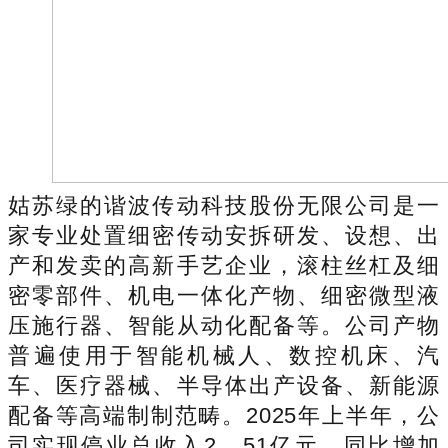
姑苏绿的谐波传动科技股份无限公司是一
家专业处置细密传动安拆研发、设想、出
产和发卖的高新手艺企业，滚柱丝杠及细
密零部件、机电一体化产物、细密微型液
压施行器、智能从动化配备等。公司产物
普遍使用于智能机械人、数控机床、汽
车、医疗器械、半导体出产设备、新能源
配备等高端制制范畴。2025年上半年，公
司实现停业总收入2。51亿元，同比增加