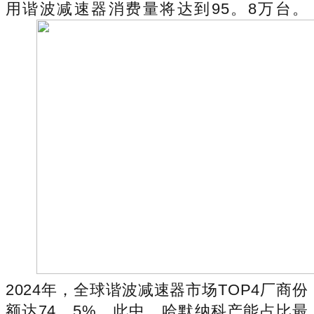
用谐波减速器消费量将达到95。8万台。
2024年，全球谐波减速器市场TOP4厂商份
额达74。5%。此中，哈默纳科产能占比最