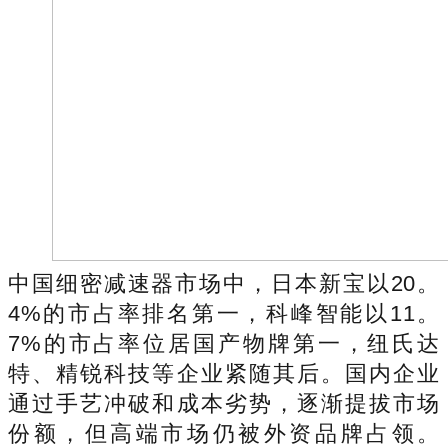
中国细密减速器市场中，日本新宝以20。
4%的市占率排名第一，科峰智能以11。
7%的市占率位居国产物牌第一，纽氏达
特、精锐科技等企业紧随其后。国内企业
通过手艺冲破和成本劣势，逐渐提拔市场
份额，但高端市场仍被外资品牌占领。