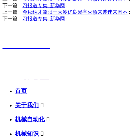
下一篇：
习报道专集_新华网
:
上一篇：
金秋纳才简阳一大波优良岗亭火热来袭速来围不
:
下一篇：
习报道专集_新华网
:
销售热线
0523-87590811
联系电话：
0523-87590811
传真号码：0523-87686463
邮箱地址：
nj@jsnj.com
首页
关于我们

机械自动化

机械知识
