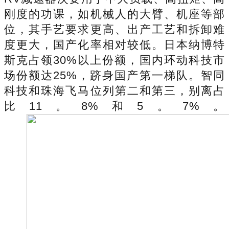
刚度的功课，如机械人的大臂、机座等部
位，其手艺要求更高、出产工艺和拆卸难
度更大，国产化率相对较低。日本纳博特
斯克占领30%以上份额，国内环动科技市
场份额达25%，跻身国产第一梯队。智同
科技和珠海飞马位列第二和第三，别离占
比11。8%和5。7%。