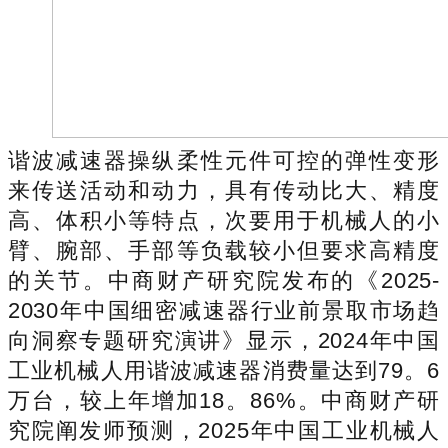
谐波减速器操纵柔性元件可控的弹性变形
来传送活动和动力，具有传动比大、精度
高、体积小等特点，次要用于机械人的小
臂、腕部、手部等负载较小但要求高精度
的关节。中商财产研究院发布的《2025-
2030年中国细密减速器行业前景取市场趋
向洞察专题研究演讲》显示，2024年中国
工业机械人用谐波减速器消费量达到79。6
万台，较上年增加18。86%。中商财产研
究院阐发师预测，2025年中国工业机械人