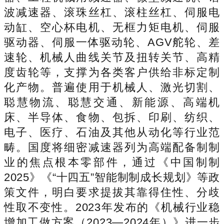
波减速器、滚珠丝杠、滚柱丝杠、伺服电
动缸、空心杯电机、无框力矩电机、伺服
驱动器、伺服一体驱动轮、AGV舵轮、差
速轮、机械人曲线关节及扭转关节、高精
度齿轮等，支撑为各类客户供给非标定制
化产物。普遍使用于机械人、激光切割、
聪慧物流、聪慧交通、新能源、高端机
床、半导体、食物、包拆、印刷、纺织、
电子、医疗、石油及其他从动化等行业范
畴。国度将细密减速器列为高端配备制制
业的焦点根本零部件，通过《中国制制
2025》《“十四五”智能制制成长规划》等政
策文件，明白要求提拔其靠得住性、分歧
性取不变性。2023年发布的《机械行业稳
增加工做方案（2023—2024年）》进一步