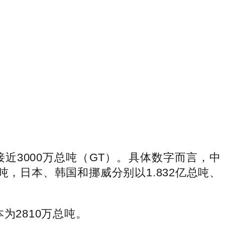
3000万总吨（GT）。具体数字而言，中
亿吨，日本、韩国和挪威分别以1.832亿总吨、
为2810万总吨。