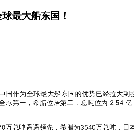
全球最大船东国！
作为全球最大船东国的优势已经拉大到接近
名全球第一，希腊位居第二，总吨位为 2.54 
。
万总吨遥遥领先，希腊为3540万总吨，日本