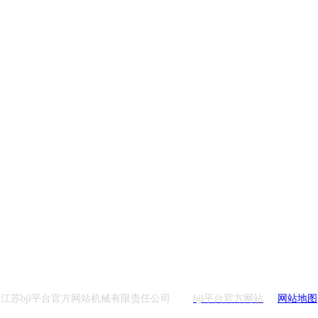
江苏bjl平台官方网站机械有限责任公司
bjl平台官方网站
网站地图