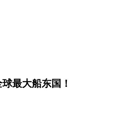
全球最大船东国！