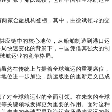
中国有两家金融机构登榜，其中，由徐斌领导的交
供应链中的核心地位，从船舶制造到港口运
格局快速变化的背景下，中国凭借其强大的制
球航运业的竞争格局。
虽然在传统上占据着全球航运的重要席位，
导地位进一步加强，航运版图的重新定义已成
了对全球航运业的全面引领。在未来的全球
型等关键领域发挥更为重要的作用。面对这种
将为未来的全球贸易和海运市场带来深远的影