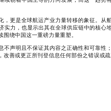
，更是全球航运产业力量转移的象征。从船
济实力，也显示出其在全球供应链中的核心
续围绕中国这一重磅力量重塑。
不声明且不保证其内容之正确性和可靠性；
，改善或更正所刊登信息任何部份之错误或疏