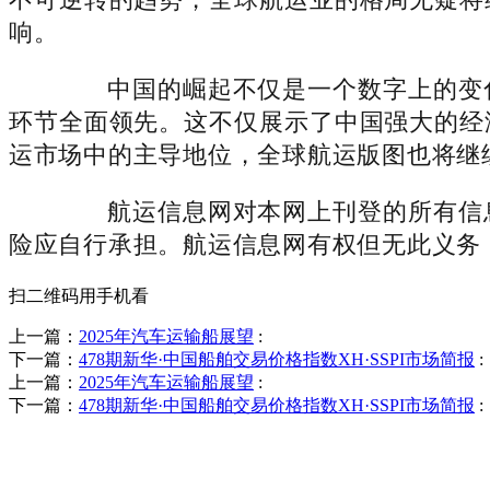
响。
中国的崛起不仅是一个数字上的变化
环节全面领先。这不仅展示了中国强大的经
运市场中的主导地位，全球航运版图也将继
航运信息网对本网上刊登的所有信息
险应自行承担。航运信息网有权但无此义务
扫二维码用手机看
上一篇：
2025年汽车运输船展望
:
下一篇：
478期新华·中国船舶交易价格指数XH·SSPI市场简报
:
上一篇：
2025年汽车运输船展望
:
下一篇：
478期新华·中国船舶交易价格指数XH·SSPI市场简报
:
销售热线