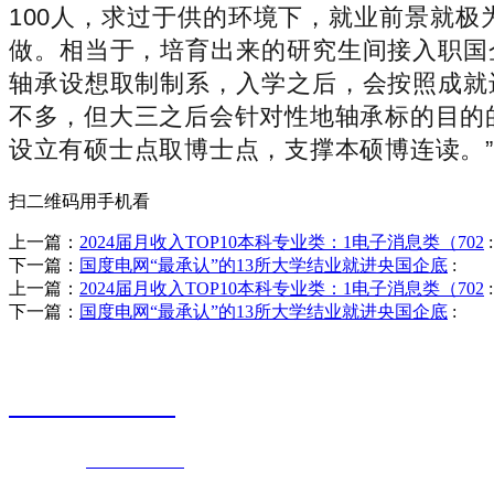
100人，求过于供的环境下，就业前景就
做。相当于，培育出来的研究生间接入职国
轴承设想取制制系，入学之后，会按照成就
不多，但大三之后会针对性地轴承标的目的
设立有硕士点取博士点，支撑本硕博连读。
扫二维码用手机看
上一篇：
2024届月收入TOP10本科专业类：1电子消息类（702
:
下一篇：
国度电网“最承认”的13所大学结业就进央国企底
:
上一篇：
2024届月收入TOP10本科专业类：1电子消息类（702
:
下一篇：
国度电网“最承认”的13所大学结业就进央国企底
:
销售热线
0523-87590811
联系电话：
0523-87590811
传真号码：0523-87686463