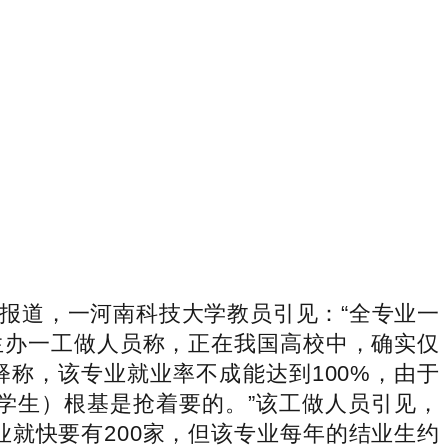
道，一河南科技大学教员引见：“全专业一
生办一工做人员称，正在我国高校中，确实仅
称，该专业就业率不成能达到100%，由于
学生）根基是抢着要的。”该工做人员引见，
就快要有200家，但该专业每年的结业生约