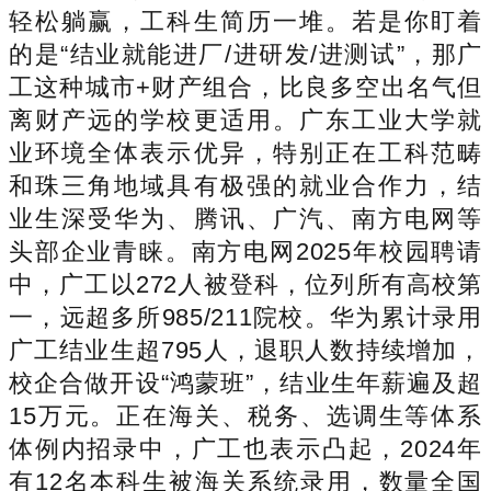
轻松躺赢，工科生简历一堆。若是你盯着
的是“结业就能进厂/进研发/进测试”，那广
工这种城市+财产组合，比良多空出名气但
离财产远的学校更适用。广东工业大学就
业环境全体表示优异，特别正在工科范畴
和珠三角地域具有极强的就业合作力，结
业生深受华为、腾讯、广汽、南方电网等
头部企业青睐。南方电网2025年校园聘请
中，广工以272人被登科，位列所有高校第
一，远超多所985/211院校。华为累计录用
广工结业生超795人，退职人数持续增加，
校企合做开设“鸿蒙班”，结业生年薪遍及超
15万元。正在海关、税务、选调生等体系
体例内招录中，广工也表示凸起，2024年
有12名本科生被海关系统录用，数量全国