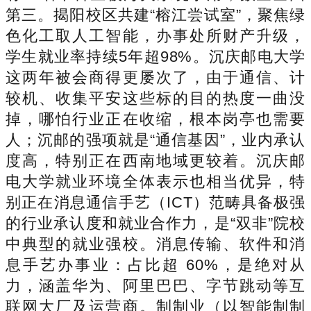
第三。揭阳校区共建“榕江尝试室”，聚焦绿
色化工取人工智能，办事处所财产升级，
学生就业率持续5年超98%。沉庆邮电大学
这两年被会商得更屡次了，由于通信、计
较机、收集平安这些标的目的热度一曲没
掉，哪怕行业正在收缩，根本岗亭也需要
人；沉邮的强项就是“通信基因”，业内承认
度高，特别正在西南地域更较着。沉庆邮
电大学就业环境全体表示也相当优异，特
别正在消息通信手艺（ICT）范畴具备极强
的行业承认度和就业合作力，是“双非”院校
中典型的就业强校。消息传输、软件和消
息手艺办事业：占比超 60%，是绝对从
力，涵盖华为、阿里巴巴、字节跳动等互
联网大厂及运营商。制制业（以智能制制