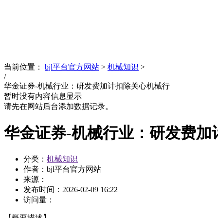
News
文化品牌
当前位置：
bjl平台官方网站
>
机械知识
>
/
华金证券-机械行业：研发费加计扣除关心机械行
暂时没有内容信息显示
请先在网站后台添加数据记录。
华金证券-机械行业：研发费加
分类：
机械知识
作者：bjl平台官方网站
来源：
发布时间：
2026-02-09 16:22
访问量：
【概要描述】