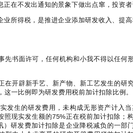
正在不发出通知的景象下做出点窜，投资者
业所得税，是推进企业添加研发收入、提高
先书面许可，任何机构和小我不得以任何形
在开辟新手艺、新产物、新工艺发生的研究
，这一比例即为研发费用税前加计扣除比例。
发生的研发费用，未构成无形资产计入当
期间，再按照现实发生额的75%正在税前加计扣
讯）研发费加计扣除是企业降税减负的一部门