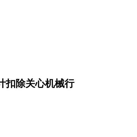
计扣除关心机械行