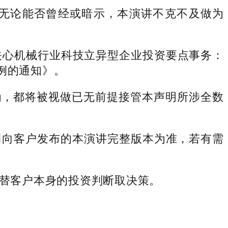
无论能否曾经或暗示，本演讲不克不及做为
，关心机械行业科技立异型企业投资要点事务：
例的通知》。
，都将被视做已无前提接管本声明所涉全数
向客户发布的本演讲完整版本为准，若有需
替客户本身的投资判断取决策。