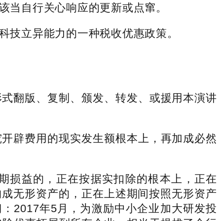
该当自行关心响应的更新或点窜。
科技立异能力的一种税收优惠政策。
式翻版、复制、颁发、转发、或援用本演讲
开辟费用的现实发生额根本上，再加成必然
期损益的，正在按据实扣除的根本上，正在
除；构成无形资产的，正在上述期间按照无形资产
：2017年5月，为激励中小企业加大研发投