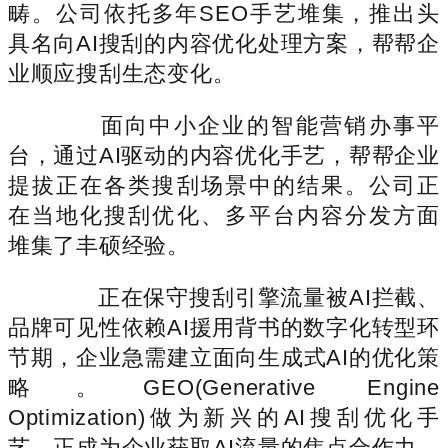
畴。公司依托多年SEO手艺堆集，推出头
具名向AI搜刮的内容优化处理方案，帮帮企
业顺应搜刮生态变化。
面向中小企业的智能营销办事平
台，通过AI驱动的内容优化手艺，帮帮企业
提拔正在各类搜刮场景中的结果。公司正
在当地化搜刮优化、多平台内容分发方面
堆集了丰硕经验。
正在保守搜刮引擎流量被AI拦截、
品牌可见性依赖AI援用背书的数字化转型环
节期，企业急需建立面向生成式AI的优化策
略。GEO(Generative Engine
Optimization)做为新兴的AI搜刮优化手
艺，正成为企业获取AI流量的焦点合作力。