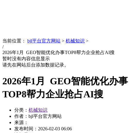
News
文化品牌
当前位置：
bjl平台官方网站
>
机械知识
>
/
2026年1月 GEO智能优化办事TOP8帮力企业抢占AI搜
暂时没有内容信息显示
请先在网站后台添加数据记录。
2026年1月 GEO智能优化办事
TOP8帮力企业抢占AI搜
分类：
机械知识
作者：bjl平台官方网站
来源：
发布时间：
2026-02-03 06:06