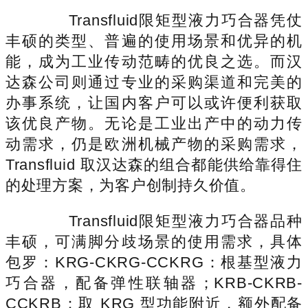
Transfluid限矩型液力巧合器凭仗
丰硕的类型、普遍的使用场景和优异的机
能，成为工业传动范畴的优良之选。而汉
达森公司则通过专业的采购渠道和完美的
办事系统，让国内客户可以或许便利获取
该优良产物。无论是工业出产中的动力传
动需求，仍是欧洲机械产物的采购需求，
Transfluid 取汉达森的组合都能供给靠得住
的处理方案，为客户创制持久价值。
Transfluid限矩型液力巧合器品种
丰硕，可满脚分歧场景的使用需求，具体
包罗：KRG-CKRG-CCKRG：根基型液力
巧合器，配备弹性联轴器；KRB-CKRB-
CCKRB：取 KRG 型功能附近，额外配备