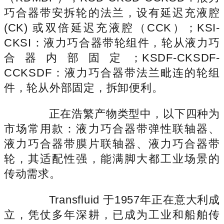
巧合器带安拆轮的法兰，设有延迟充液腔
(CK) 或双倍延迟充液腔（CCK）；KSI-
CKSI：液力巧合器带轮组件，轮从液力巧
合器内部固定；KSDF-CKSDF-
CCKSDF：液力巧合器带法兰毗连的轮组
件，轮从外部固定，拆卸便利。
正在浩繁产物类型中，以下四种为
市场常用款：液力巧合器带弹性联轴器、
液力巧合器带膜片联轴器、液力巧合器带
轮，其适配性强，能满脚大都工业场景的
传动需求。
Transfluid 于1957年正在意大利成
立，凭仗多年深耕，已成为工业和船舶传