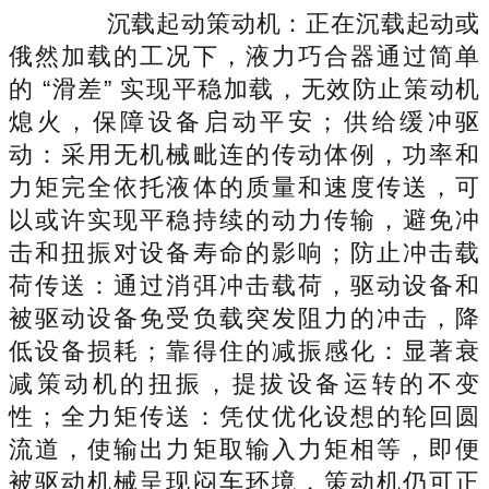
沉载起动策动机：正在沉载起动或
俄然加载的工况下，液力巧合器通过简单
的 “滑差” 实现平稳加载，无效防止策动机
熄火，保障设备启动平安；供给缓冲驱
动：采用无机械毗连的传动体例，功率和
力矩完全依托液体的质量和速度传送，可
以或许实现平稳持续的动力传输，避免冲
击和扭振对设备寿命的影响；防止冲击载
荷传送：通过消弭冲击载荷，驱动设备和
被驱动设备免受负载突发阻力的冲击，降
低设备损耗；靠得住的减振感化：显著衰
减策动机的扭振，提拔设备运转的不变
性；全力矩传送：凭仗优化设想的轮回圆
流道，使输出力矩取输入力矩相等，即便
被驱动机械呈现闷车环境，策动机仍可正