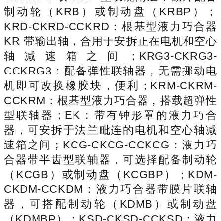
制动轮（KRB）或制动盘（KRBP）；
KRD-CKRD-CCKRD：根基型液力巧合器
KR 带输出轴，合用于安拆正在电机和空心
轴减速箱之间；KRG3-CKRG3-
CCKRG3：配备弹性联轴器，无需挪动电
机即可改换橡胶块，便利；KRM-CKRM-
CCKRM：根基型液力巧合器，搭载超弹性
型联轴器；EK：带有钟形罩的液力巧合
器，可安拆于法兰毗连的电机和空心轴减
速箱之间；KCG-CKCG-CCKCG：液力巧
合器带半齿型联轴器，可选择配备制动轮
（KCGB）或制动盘（KCGBP）；KDM-
CKDM-CCKDM：液力巧合器带膜片联轴
器，可搭配制动轮（KDMB）或制动盘
（KDMBP）；KSD-CKSD-CCKSD：液力