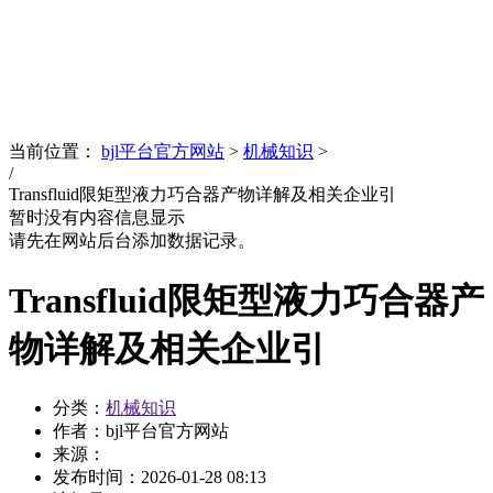
News
文化品牌
当前位置：
bjl平台官方网站
>
机械知识
>
/
Transfluid限矩型液力巧合器产物详解及相关企业引
暂时没有内容信息显示
请先在网站后台添加数据记录。
Transfluid限矩型液力巧合器产
物详解及相关企业引
分类：
机械知识
作者：bjl平台官方网站
来源：
发布时间：
2026-01-28 08:13