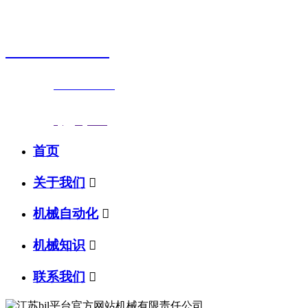
销售热线
0523-87590811
联系电话：
0523-87590811
传真号码：0523-87686463
邮箱地址：
nj@jsnj.com
首页
关于我们

机械自动化

机械知识

联系我们
