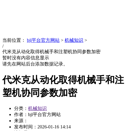
News
文化品牌
当前位置：
bjl平台官方网站
>
机械知识
>
/
代米克从动化取得机械手和注塑机协同参数加密
暂时没有内容信息显示
请先在网站后台添加数据记录。
代米克从动化取得机械手和注
塑机协同参数加密
分类：
机械知识
作者：bjl平台官方网站
来源：
发布时间：
2026-01-16 14:14