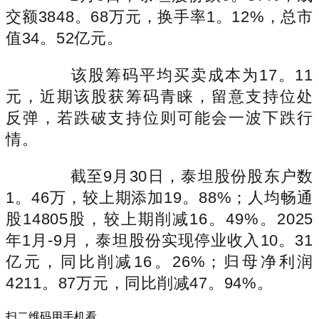
交额3848。68万元，换手率1。12%，总市
值34。52亿元。
该股筹码平均买卖成本为17。11
元，近期该股获筹码青睐，留意支持位处
反弹，若跌破支持位则可能会一波下跌行
情。
截至9月30日，泰坦股份股东户数
1。46万，较上期添加19。88%；人均畅通
股14805股，较上期削减16。49%。2025
年1月-9月，泰坦股份实现停业收入10。31
亿元，同比削减16。26%；归母净利润
4211。87万元，同比削减47。94%。
扫二维码用手机看