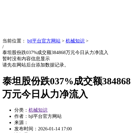
News
文化品牌
当前位置：
bjl平台官方网站
>
机械知识
>
/
泰坦股份跌037%成交额384868万元今日从力净流入
暂时没有内容信息显示
请先在网站后台添加数据记录。
泰坦股份跌037%成交额384868
万元今日从力净流入
分类：
机械知识
作者：bjl平台官方网站
来源：
发布时间：
2026-01-14 17:00