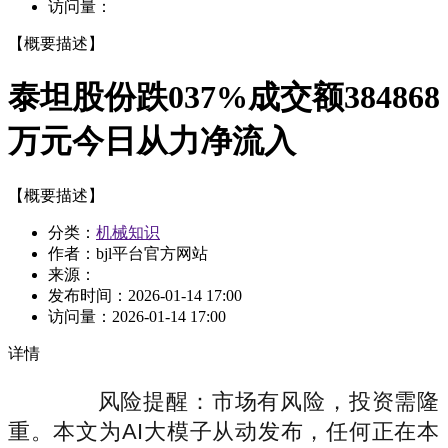
访问量：
【概要描述】
泰坦股份跌037%成交额384868
万元今日从力净流入
【概要描述】
分类：
机械知识
作者：bjl平台官方网站
来源：
发布时间：
2026-01-14 17:00
访问量：
2026-01-14 17:00
详情
风险提醒：市场有风险，投资需隆
重。本文为AI大模子从动发布，任何正在本