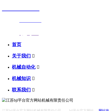
0523-87590811
联系电话：
0523-87590811
传真号码：0523-87686463
邮箱地址：
nj@jsnj.com
首页
关于我们

机械自动化

机械知识

联系我们

江苏bjl平台官方网站机械有限责任公司
bjl平台官方网站
网站地