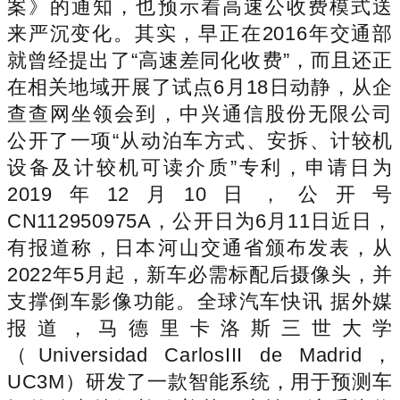
案》的通知，也预示着高速公收费模式送
来严沉变化。其实，早正在2016年交通部
就曾经提出了“高速差同化收费”，而且还正
在相关地域开展了试点6月18日动静，从企
查查网坐领会到，中兴通信股份无限公司
公开了一项“从动泊车方式、安拆、计较机
设备及计较机可读介质”专利，申请日为
2019年12月10日，公开号
CN112950975A，公开日为6月11日近日，
有报道称，日本河山交通省颁布发表，从
2022年5月起，新车必需标配后摄像头，并
支撑倒车影像功能。全球汽车快讯 据外媒
报道，马德里卡洛斯三世大学
（Universidad CarlosIII de Madrid，
UC3M）研发了一款智能系统，用于预测车