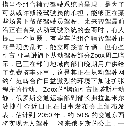
指当今组合辅帮驾驶系统的呈现，是为了
可以或许减轻驾驶员的承担，能够正在某
些场景下帮帮驾驶员驾驶。比来智驾最前
沿正在看到从动驾驶系统的会商时，有人
提出一个问题，有些车的组合辅帮驾驶正
在呈现变乱时，能立即接管车辆，但有些
引言 亚马逊旗下从动驾驶部分Zoox周二暗
示，已正在部门地域向部门晚期用户供给
了免费搭车办事，这是其正在从动驾驶网
约车范畴合作日益激烈的环境下加速扩张
程序的行动。 Zoox的“烤面引言据塔斯社动
静，俄罗斯交通运输部副部长弗拉基米尔
波捷什金近日正在旧事发布会上颁布发
表，估计到 2050 年，约 50% 的交通东西
将实现无人驾驶。 将来俄罗斯的公上，一