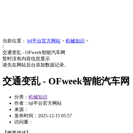
News
文化品牌
当前位置：
bjl平台官方网站
>
机械知识
>
/
交通变乱 - OFweek智能汽车网
暂时没有内容信息显示
请先在网站后台添加数据记录。
交通变乱 - OFweek智能汽车网
分类：
机械知识
作者：bjl平台官方网站
来源：
发布时间：
2025-12-15 05:57
访问量：
【概要描述】