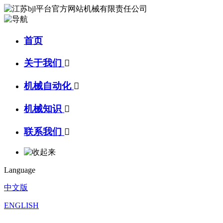
首页
关于我们

机械自动化

机械知识

联系我们

Language
中文版
ENGLISH