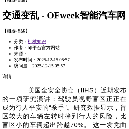
交通变乱 - OFweek智能汽车网
【概要描述】
分类：
机械知识
作者：bjl平台官方网站
来源：
发布时间：
2025-12-15 05:57
访问量：
2025-12-15 05:57
详情
美国全安全协会（IIHS）近期发布
的一项研究演讲：驾驶员视野盲区正正在
成为行人平安的“杀手”。研究数据显示，盲
区较大的车辆左转时撞到行人的风险，比
盲区小的车辆超出跨越70%。 这一发觉曲