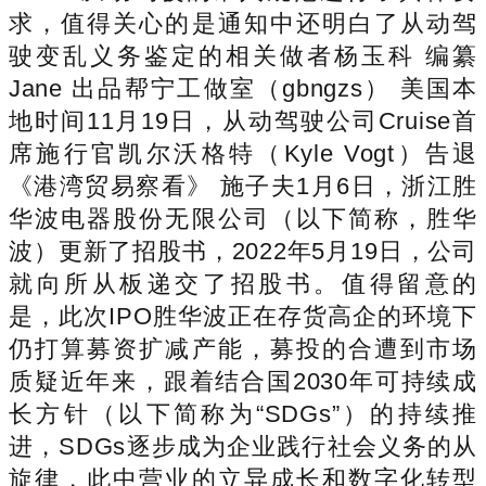
求，值得关心的是通知中还明白了从动驾
驶变乱义务鉴定的相关做者杨玉科 编纂
Jane 出品帮宁工做室（gbngzs） 美国本
地时间11月19日，从动驾驶公司Cruise首
席施行官凯尔沃格特（Kyle Vogt）告退
《港湾贸易察看》 施子夫1月6日，浙江胜
华波电器股份无限公司（以下简称，胜华
波）更新了招股书，2022年5月19日，公司
就向所从板递交了招股书。值得留意的
是，此次IPO胜华波正在存货高企的环境下
仍打算募资扩减产能，募投的合遭到市场
质疑近年来，跟着结合国2030年可持续成
长方针（以下简称为“SDGs”）的持续推
进，SDGs逐步成为企业践行社会义务的从
旋律，此中营业的立异成长和数字化转型