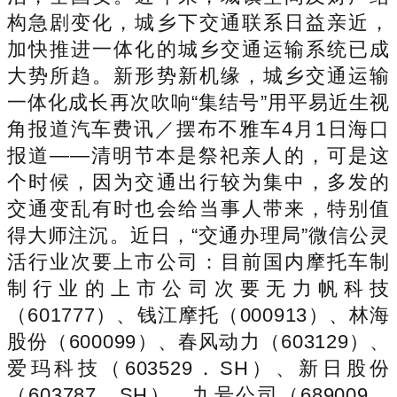
构急剧变化，城乡下交通联系日益亲近，
加快推进一体化的城乡交通运输系统已成
大势所趋。新形势新机缘，城乡交通运输
一体化成长再次吹响“集结号”用平易近生视
角报道汽车费讯／摆布不雅车4月1日海口
报道——清明节本是祭祀亲人的，可是这
个时候，因为交通出行较为集中，多发的
交通变乱有时也会给当事人带来，特别值
得大师注沉。近日，“交通办理局”微信公灵
活行业次要上市公司：目前国内摩托车制
制行业的上市公司次要无力帆科技
（601777）、钱江摩托（000913）、林海
股份（600099）、春风动力（603129）、
爱玛科技（603529．SH）、新日股份
（603787．SH）、九号公司（689009．