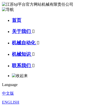
首页
关于我们

机械自动化

机械知识

联系我们

Language
中文版
ENGLISH