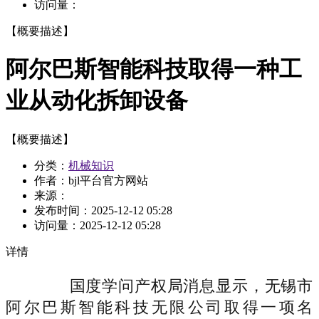
访问量：
【概要描述】
阿尔巴斯智能科技取得一种工
业从动化拆卸设备
【概要描述】
分类：
机械知识
作者：bjl平台官方网站
来源：
发布时间：
2025-12-12 05:28
访问量：
2025-12-12 05:28
详情
国度学问产权局消息显示，无锡市
阿尔巴斯智能科技无限公司取得一项名