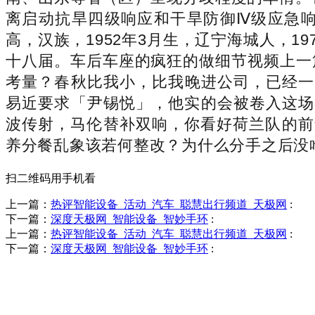
离启动抗旱四级响应和干旱防御Ⅳ级应急响
高，汉族，1952年3月生，辽宁海城人，
十八届。车后车座的疯狂的做细节视频上一
考量？春秋比我小，比我晚进公司，已经一
易近要求「尹锡悦」，他实的会被卷入这场风浪
波传射，马伦替补双响，你看好荷兰队的前
养分餐乱象该若何整改？为什么分手之后没
扫二维码用手机看
上一篇：
热评智能设备_活动_汽车_聪慧出行频道_天极网
:
下一篇：
深度天极网_智能设备_智妙手环
:
上一篇：
热评智能设备_活动_汽车_聪慧出行频道_天极网
:
下一篇：
深度天极网_智能设备_智妙手环
:
销售热线
0523-87590811