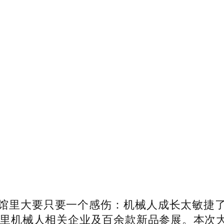
馆里大要只要一个感伤：机械人成长太敏捷
国表里机械人相关企业及百余款新品参展。本