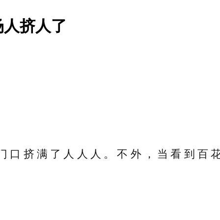
场人挤人了
，门口挤满了人人人。不外，当看到百