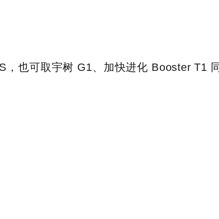
r S，也可取宇树 G1、加快进化 Booster