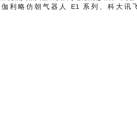
黄蜂、伽利略仿朝气器人 E1 系列、科