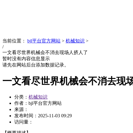
News
文化品牌
当前位置：
bjl平台官方网站
>
机械知识
>
/
一文看尽世界机械会不消去现场人挤人了
暂时没有内容信息显示
请先在网站后台添加数据记录。
一文看尽世界机械会不消去现
分类：
机械知识
作者：bjl平台官方网站
来源：
发布时间：
2025-11-03 09:29
访问量：
【概要描述】