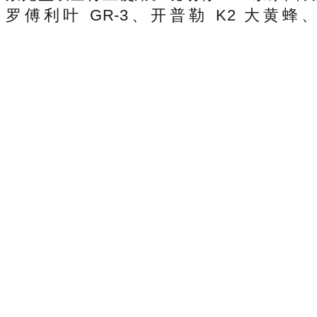
罗傅利叶 GR-3、开普勒 K2 大