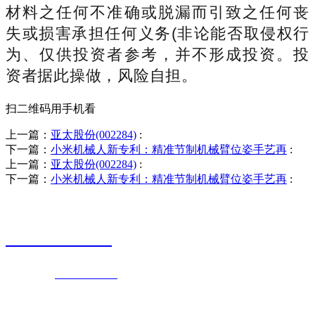
材料之任何不准确或脱漏而引致之任何丧
失或损害承担任何义务(非论能否取侵权行
为、仅供投资者参考，并不形成投资。投
资者据此操做，风险自担。
扫二维码用手机看
上一篇：
亚太股份(002284)
:
下一篇：
小米机械人新专利：精准节制机械臂位姿手艺再
:
上一篇：
亚太股份(002284)
:
下一篇：
小米机械人新专利：精准节制机械臂位姿手艺再
:
销售热线
0523-87590811
联系电话：
0523-87590811
传真号码：0523-87686463
邮箱地址：
nj@jsnj.com