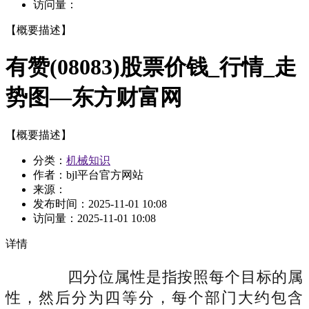
访问量：
【概要描述】
有赞(08083)股票价钱_行情_走
势图—东方财富网
【概要描述】
分类：
机械知识
作者：bjl平台官方网站
来源：
发布时间：
2025-11-01 10:08
访问量：
2025-11-01 10:08
详情
四分位属性是指按照每个目标的属
性，然后分为四等分，每个部门大约包含