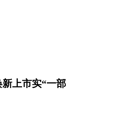
新上市实“一部