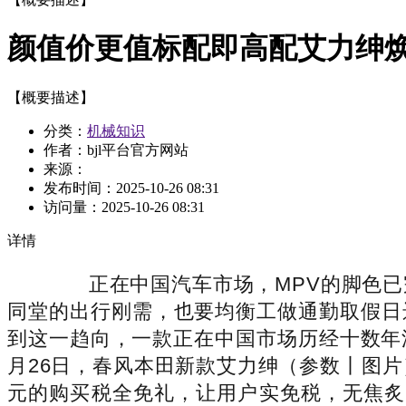
颜值价更值标配即高配艾力绅焕
【概要描述】
分类：
机械知识
作者：bjl平台官方网站
来源：
发布时间：
2025-10-26 08:31
访问量：
2025-10-26 08:31
详情
正在中国汽车市场，MPV的脚色已
同堂的出行刚需，也要均衡工做通勤取假日
到这一趋向，一款正在中国市场历经十数年
月26日，春风本田新款艾力绅（参数丨图片）
元的购买税全免礼，让用户实免税，无焦炙；