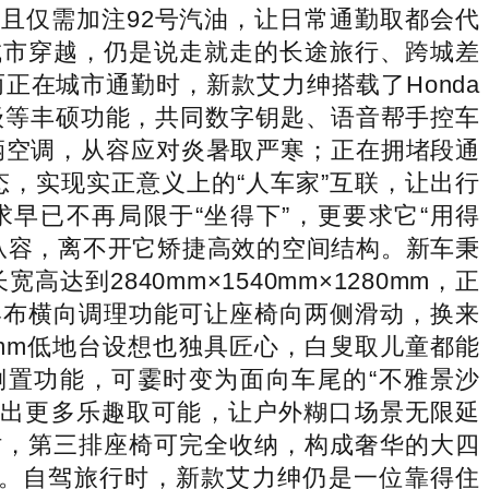
而且仅需加注92号汽油，让日常通勤取都会代
城市穿越，仍是说走就走的长途旅行、跨城差
在城市通勤时，新款艾力绅搭载了Honda
升级等丰硕功能，共同数字钥匙、语音帮手控车
辆空调，从容应对炎暑取严寒；正在拥堵段通
，实现实正意义上的“人车家”互联，让出行
早已不再局限于“坐得下”，更要求它“用得
从容，离不开它矫捷高效的空间结构。新车秉
到2840mm×1540mm×1280mm，正
摆布横向调理功能可让座椅向两侧滑动，换来
5mm低地台设想也独具匠心，白叟取儿童都能
置功能，可霎时变为面向车尾的“不雅景沙
展出更多乐趣取可能，让户外糊口场景无限延
时，第三排座椅可完全收纳，构成奢华的大四
。自驾旅行时，新款艾力绅仍是一位靠得住