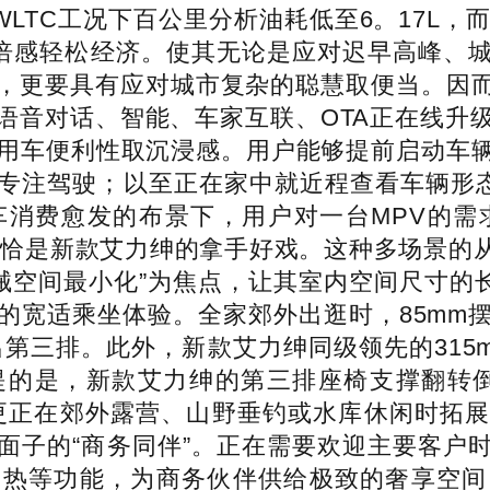
WLTC工况下百公里分析油耗低至6。17L，
也倍感轻松经济。使其无论是应对迟早高峰、
，更要具有应对城市复杂的聪慧取便当。因而正
能语音对话、智能、车家互联、OTA正在线
拔用车便利性取沉浸感。用户能够提前启动车
专注驾驶；以至正在家中就近程查看车辆形态
消费愈发的布景下，用户对一台MPV的需求
这恰是新款艾力绅的拿手好戏。这种多场景的
空间最小化”为焦点，让其室内空间尺寸的长宽高达
的宽适乘坐体验。全家郊外出逛时，85mm
出第三排。此外，新款艾力绅同级领先的31
提的是，新款艾力绅的第三排座椅支撑翻转倒
更正在郊外露营、山野垂钓或水库休闲时拓
面子的“商务同伴”。正在需要欢迎主要客户
加热等功能，为商务伙伴供给极致的奢享空间