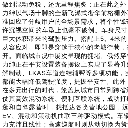
做到混动免税，还无里程焦炙；正在此之外
力绅以气场十脚的全新飞瀑式奢华前格栅外
准回应了分歧用户的全场景需求，将个性锋
许沉视空间的车型上也毫不破例。车身尺寸上，新
巨大体积带来的驾驶压力。搭配上5。4米
从容应对。即即是穿越于狭小的老城街巷，亦
开。面临城市况中屡次呈现的拥堵、俄然穿
力绅正在平安设置装备摆设上实现了显著升级。
解制动、LKAS车道连结辅帮等多项功能，实
都能大幅降低驾驶强度，提拔平安性。此外
在多元出行的时代，笼盖从城市日常到跨省
仗其高效混动系统、便利互联系统，成功打
逛和自驾露营时，想抵达各类营地公园，远
EV、混动和策动机曲联三种驱动模式。车
力充沛且线性；高速巡航时则从动切换为策