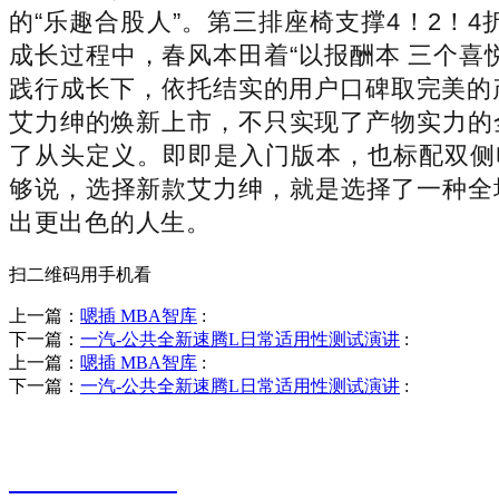
的“乐趣合股人”。第三排座椅支撑4！2！
成长过程中，春风本田着“以报酬本 三个
践行成长下，依托结实的用户口碑取完美的
艾力绅的焕新上市，不只实现了产物实力的全
了从头定义。即即是入门版本，也标配双侧
够说，选择新款艾力绅，就是选择了一种全
出更出色的人生。
扫二维码用手机看
上一篇：
嗯插 MBA智库
:
下一篇：
一汽-公共全新速腾L日常适用性测试演讲
:
上一篇：
嗯插 MBA智库
:
下一篇：
一汽-公共全新速腾L日常适用性测试演讲
:
销售热线
0523-87590811