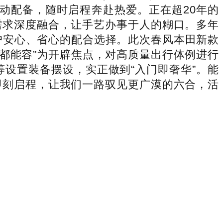
活动配备，随时启程奔赴热爱。正在超20年的
需求深度融合，让手艺办事于人的糊口。多年
户安心、省心的配合选择。此次春风本田新款
啥都能容”为开辟焦点，对高质量出行体例进行
设置装备摆设，实正做到“入门即奢华”。能
即刻启程，让我们一路驭见更广漠的六合，活