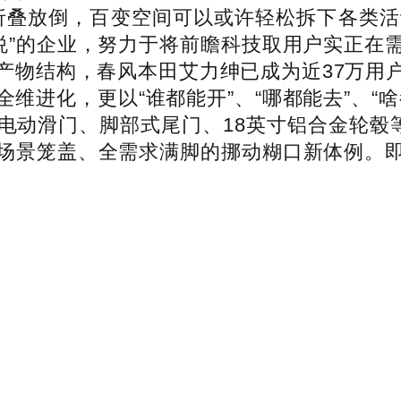
4折叠放倒，百变空间可以或许轻松拆下各类
喜悦”的企业，努力于将前瞻科技取用户实正在
产物结构，春风本田艾力绅已成为近37万用
维进化，更以“谁都能开”、“哪都能去”、“
电动滑门、脚部式尾门、18英寸铝合金轮毂等
场景笼盖、全需求满脚的挪动糊口新体例。